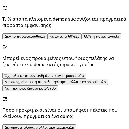
Ε
3
Τι % από τα κλεισμένα demos εμφανίζονται πραγματικά
(ποσοστό εμφάνισης);
Δεν το παρακολουθώ
1
ρ
Κάτω από 60%
2
ρ
60% ή παραπάνω
3
ρ
Ε
4
Μπορεί ένας προκριμένος υποψήφιος πελάτης να
ξεκινήσει ένα demo εκτός ωρών εργασίας;
Όχι, όλα απαιτούν ανθρώπινο αντιπρόσωπο
1
ρ
Μερικώς, chatbot ή αυτοεξυπηρέτηση, αλλά περιορισμένο
2
ρ
Ναι, πλήρως διαθέσιμο 24/7
3
ρ
Ε
5
Πόσο προκριμένοι είναι οι υποψήφιοι πελάτες που
κλείνουν πραγματικά ένα demo;
Δεχόμαστε όλους, πολλοί ακατάλληλοι
1
ρ