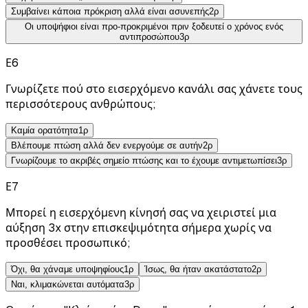
Συμβαίνει κάποια πρόκριση αλλά είναι ασυνεπής
2
ρ
Οι υποψήφιοι είναι προ-προκριμένοι πριν ξοδευτεί ο χρόνος ενός
αντιπροσώπου
3
ρ
Ε
6
Γνωρίζετε πού στο εισερχόμενο κανάλι σας χάνετε τους
περισσότερους ανθρώπους;
Καμία ορατότητα
1
ρ
Βλέπουμε πτώση αλλά δεν ενεργούμε σε αυτήν
2
ρ
Γνωρίζουμε το ακριβές σημείο πτώσης και το έχουμε αντιμετωπίσει
3
ρ
Ε
7
Μπορεί η εισερχόμενη κίνησή σας να χειριστεί μια
αύξηση 3x στην επισκεψιμότητα σήμερα χωρίς να
προσθέσει προσωπικό;
Όχι, θα χάναμε υποψηφίους
1
ρ
Ίσως, θα ήταν ακατάστατο
2
ρ
Ναι, κλιμακώνεται αυτόματα
3
ρ