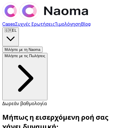
Cases
Συχνές Ερωτήσεις
Τιμολόγηση
Blog
🇬🇷
EL
Μιλήστε με τη Naoma
Μιλήστε με τις Πωλήσεις
Δωρεάν βαθμολογία
Μήπως η εισερχόμενη ροή σας
χάνει δυναμική;