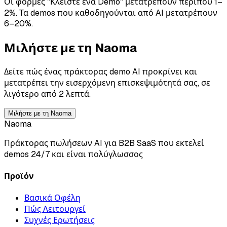
Οι φόρμες "Κλείστε ένα Demo" μετατρέπουν περίπου 1–
2%.
Τα demos που καθοδηγούνται από AI μετατρέπουν
6–20%.
Μιλήστε με τη Naoma
Δείτε πώς ένας πράκτορας demo AI προκρίνει και
μετατρέπει την εισερχόμενη επισκεψιμότητά σας, σε
λιγότερο από 2 λεπτά.
Μιλήστε με τη Naoma
Naoma
Πράκτορας πωλήσεων AI για B2B SaaS που εκτελεί
demos 24/7 και είναι πολύγλωσσος
Προϊόν
Βασικά Οφέλη
Πώς Λειτουργεί
Συχνές Ερωτήσεις