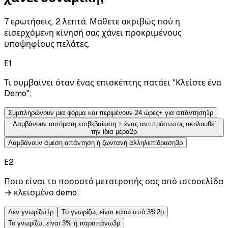
7 ερωτήσεις. 2 λεπτά. Μάθετε ακριβώς πού η
εισερχόμενη κίνησή σας χάνει προκριμένους
υποψηφίους πελάτες.
Ε
1
Τι συμβαίνει όταν ένας επισκέπτης πατάει "Κλείστε ένα
Demo";
Συμπληρώνουν μια φόρμα και περιμένουν 24 ώρες+ για απάντηση
1
ρ
Λαμβάνουν αυτόματη επιβεβαίωση + ένας αντιπρόσωπος ακολουθεί
την ίδια μέρα
2
ρ
Λαμβάνουν άμεση απάντηση ή ζωντανή αλληλεπίδραση
3
ρ
Ε
2
Ποιο είναι το ποσοστό μετατροπής σας από ιστοσελίδα
→ κλεισμένο demo;
Δεν γνωρίζω
1
ρ
Το γνωρίζω, είναι κάτω από 3%
2
ρ
Το γνωρίζω, είναι 3% ή παραπάνω
3
ρ