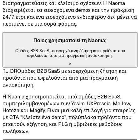
διαπραγματεύσεις και κλείσιμο σχέσεων. Η Naoma
διαχειρίζεται τα εισερχόμενα demos και την πρόκριση
24/7, έτσι κανένα εισερχόμενο ενδιαφέρον δεν μένει να
περιμένει σε μια ουρά φόρμας.
Ποιος χρησιμοποιεί τη Naoma;
Ομάδες B2B SaaS με εισερχόμενη ζήτηση και προϊόντα που
ωφελούνται από μια πραγματική ανασκόπηση.
˅
TL;DR
Ομάδες B2B SaaS με εισερχόμενη ζήτηση και
προϊόντα που ωφελούνται από μια πραγματική
ανασκόπηση.
Η Naoma χρησιμοποιείται από ομάδες B2B SaaS,
συμπεριλαμβανομένων των Yesim, UXPressia, Mellow,
Hoteza και Magify. Είναι μια καλή επιλογή για εταιρείες
με CTA "Κλείστε ένα demo", πολύπλοκα προϊόντα που
απαιτούν εξήγηση, και PLG ή υβριδικές μεθόδους
πωλήσεων.