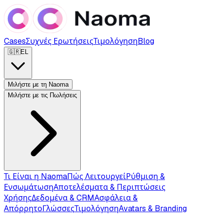
Cases
Συχνές Ερωτήσεις
Τιμολόγηση
Blog
🇬🇷
EL
Μιλήστε με τη Naoma
Μιλήστε με τις Πωλήσεις
Τι Είναι η Naoma
Πώς Λειτουργεί
Ρύθμιση &
Ενσωμάτωση
Αποτελέσματα & Περιπτώσεις
Χρήσης
Δεδομένα & CRM
Ασφάλεια &
Απόρρητο
Γλώσσες
Τιμολόγηση
Avatars & Branding