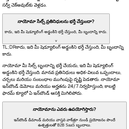
సర్వ్ చెక్అవుట్‌కు వెళ్లడం.
నాయోమా సేల్స్ ప్రతినిధులను భర్తీ చేస్తుందా?
కాదు, ఇది మీ షెడ్యూలింగ్ అడ్డంకిని భర్తీ చేస్తుంది, మీ బృందాన్ని కాదు.
˅
TL;DR
కాదు, ఇది మీ షెడ్యూలింగ్ అడ్డంకిని భర్తీ చేస్తుంది, మీ బృందాన్ని
కాదు.
నాయోమా మీ సేల్స్ బృందాన్ని భర్తీ చేయదు, ఇది మీ షెడ్యూలింగ్
అడ్డంకిని భర్తీ చేస్తుంది. మానవ ప్రతినిధులు అధిక-విలువ ఒప్పందాలు,
చర్చలు మరియు సంబంధాల ముగింపుపై దృష్టి పెడతారు. నాయోమా
ఇన్‌బౌండ్ డెమోలు మరియు అర్హతను 24/7 నిర్వహిస్తుంది, కాబట్టి
ఫారమ్ క్యూలో ఏ ఇన్‌బౌండ్ ఆసక్తి మిగిలిపోదు.
నాయోమాను ఎవరు ఉపయోగిస్తారు?
ఇన్‌బౌండ్ డిమాండ్ మరియు వాస్తవ వాక్‌త్రూ నుండి ప్రయోజనం పొందే
ఉత్పత్తులతో B2B SaaS బృందాలు.