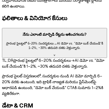
నిర్వహించడానికి రికవరీ యంత్రాంగాలు మరియు నిర్మాణాత్మక ఫ్లోలను
కలిగి ఉంటాయి.
ఫలితాలు & వినియోగ కేసులు
నేను ఎలాంటి మార్పిడి రేట్లను ఆశించగలను?
ప్రారంభ పైలట్లలో 6–20% సందర్శకులు→AI డెమో vs. "డెమో బుక్ చేయండి"కి
1–2%, ~30% తదుపరి దశకు వెళ్తున్నారు.
˅
TL;DR
ప్రారంభ పైలట్లలో 6–20% సందర్శకులు→AI డెమో vs. "డెమో
బుక్ చేయండి"కి 1–2%, ~30% తదుపరి దశకు వెళ్తున్నారు.
ప్రారంభ పైలట్ విస్తరణలలో, సందర్శకుల నుండి AI డెమో మార్పిడి 6–
20% వరకు ఉంటుంది, ఇది ట్రాఫిక్ నాణ్యత మరియు ప్లేస్‌మెంట్‌పై
ఆధారపడి ఉంటుంది, "డెమో బుక్ చేయండి" CTAకి సుమారు 1–2%కి
వ్యతిరేకంగా.
డేటా & CRM