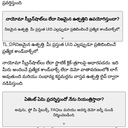
ప్రవర్తిస్తుంది.
నాయోమా స్క్రీన్‌షాట్‌లు లేదా నిజమైన ఉత్పత్తిని ఉపయోగిస్తుందా?
నిజమైన ఉత్పత్తి, మీ ప్రస్తుత UIని ఎల్లప్పుడూ ప్రతిబింబించే ప్రత్యేక శాండ్‌బాక్స్‌లో.
˅
TL;DR
నిజమైన ఉత్పత్తి, మీ ప్రస్తుత UIని ఎల్లప్పుడూ ప్రతిబింబించే
ప్రత్యేక శాండ్‌బాక్స్‌లో.
నాయోమా స్క్రీన్‌షాట్‌లు లేదా స్టాటిక్ క్లిక్-త్రూలపై ఆధారపడదు. ఇది
మీరు అందించే ప్రత్యేక శాండ్‌బాక్స్ లేదా డెమో వాతావరణంలోకి లాగ్
అవుతుంది మరియు సంభావ్య కస్టమర్లను వాస్తవ ఉత్పత్తి లైవ్ ద్వారా
నడిపిస్తుంది.
ఏజెంట్ ఏమి ప్రదర్శిస్తుందో నేను నియంత్రిస్తానా?
అవును, ఫ్లో మీ ప్లేబుక్స్, FAQలు మరియు ఆదర్శ డెమో జర్నీ నుండి
నిర్మించబడింది.
˅