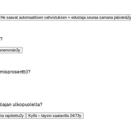
He saavat automaattisen vahvistuksen + edustaja seuraa samana päivänä
2
i?
i enemmän
3
y
ymisprosentti)?
yöajan ulkopuolella?
ta rajoitettu
2
y
Kyllä – täysin saatavilla 24/7
3
y