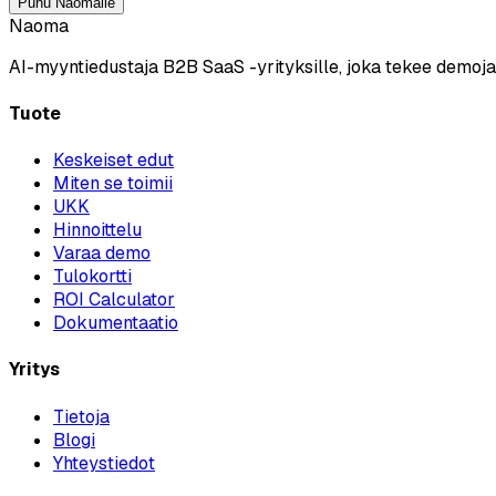
Puhu Naomalle
Naoma
AI-myyntiedustaja B2B SaaS -yrityksille, joka tekee demoja 
Tuote
Keskeiset edut
Miten se toimii
UKK
Hinnoittelu
Varaa demo
Tulokortti
ROI Calculator
Dokumentaatio
Yritys
Tietoja
Blogi
Yhteystiedot