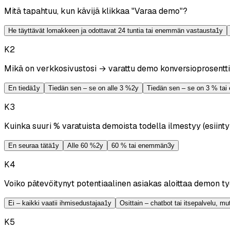
Mitä tapahtuu, kun kävijä klikkaa "Varaa demo"?
He täyttävät lomakkeen ja odottavat 24 tuntia tai enemmän vastausta
1
y
K
2
Mikä on verkkosivustosi → varattu demo konversioprosentt
En tiedä
1
y
Tiedän sen – se on alle 3 %
2
y
Tiedän sen – se on 3 % ta
K
3
Kuinka suuri % varatuista demoista todella ilmestyy (esiint
En seuraa tätä
1
y
Alle 60 %
2
y
60 % tai enemmän
3
y
K
4
Voiko pätevöitynyt potentiaalinen asiakas aloittaa demon t
Ei – kaikki vaatii ihmisedustajaa
1
y
Osittain – chatbot tai itsepalvelu, mut
K
5