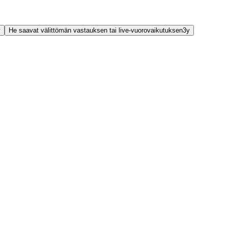
y
He saavat välittömän vastauksen tai live-vuorovaikutuksen
3
y