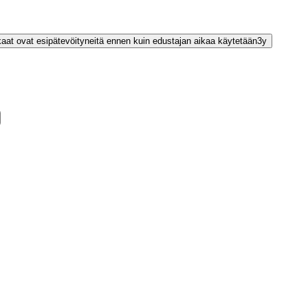
kaat ovat esipätevöityneitä ennen kuin edustajan aikaa käytetään
3
y