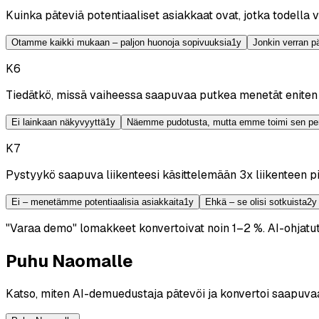
Kuinka päteviä potentiaaliset asiakkaat ovat, jotka todella
Otamme kaikki mukaan – paljon huonoja sopivuuksia
1
y
Jonkin verran p
K
6
Tiedätkö, missä vaiheessa saapuvaa putkea menetät eniten
Ei lainkaan näkyvyyttä
1
y
Näemme pudotusta, mutta emme toimi sen per
K
7
Pystyykö saapuva liikenteesi käsittelemään 3x liikenteen p
Ei – menetämme potentiaalisia asiakkaita
1
y
Ehkä – se olisi sotkuista
2
y
"Varaa demo" lomakkeet konvertoivat noin 1–2 %.
AI-ohjatu
Puhu Naomalle
Katso, miten AI-demuedustaja pätevöi ja konvertoi saapuvaa 