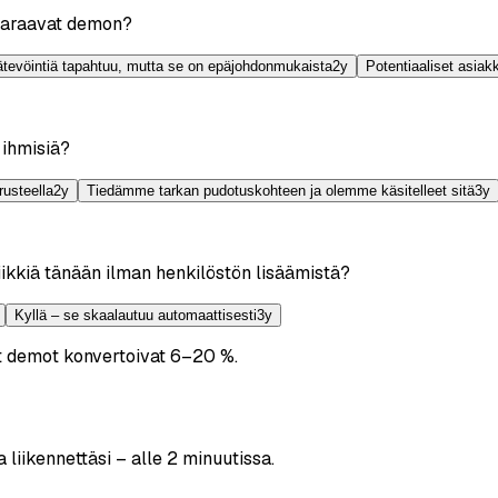
 varaavat demon?
ätevöintiä tapahtuu, mutta se on epäjohdonmukaista
2
y
Potentiaaliset asiak
 ihmisiä?
usteella
2
y
Tiedämme tarkan pudotuskohteen ja olemme käsitelleet sitä
3
y
iikkiä tänään ilman henkilöstön lisäämistä?
Kyllä – se skaalautuu automaattisesti
3
y
t demot konvertoivat 6–20 %.
liikennettäsi – alle 2 minuutissa.