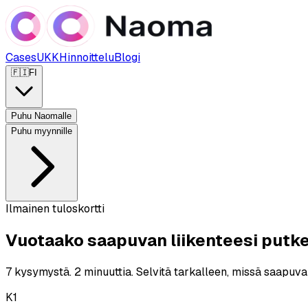
Cases
UKK
Hinnoittelu
Blogi
🇫🇮
FI
Puhu Naomalle
Puhu myynnille
Ilmainen tuloskortti
Vuotaako saapuvan liikenteesi putk
7 kysymystä. 2 minuuttia. Selvitä tarkalleen, missä saapuva 
K
1