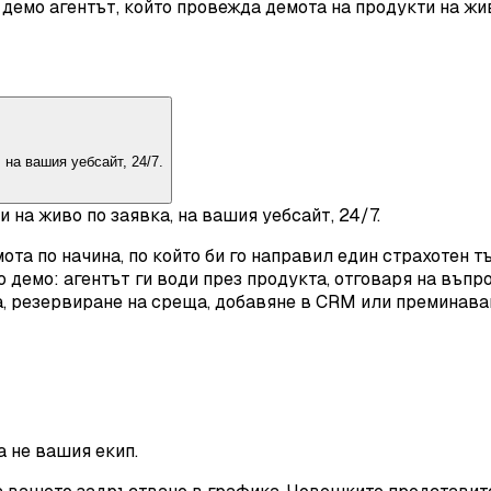
 демо агентът, който провежда демота на продукти на жи
 на вашия уебсайт, 24/7.
 на живо по заявка, на вашия уебсайт, 24/7.
та по начина, по който би го направил един страхотен т
 демо: агентът ги води през продукта, отговаря на въпр
а, резервиране на среща, добавяне в CRM или преминава
а не вашия екип.