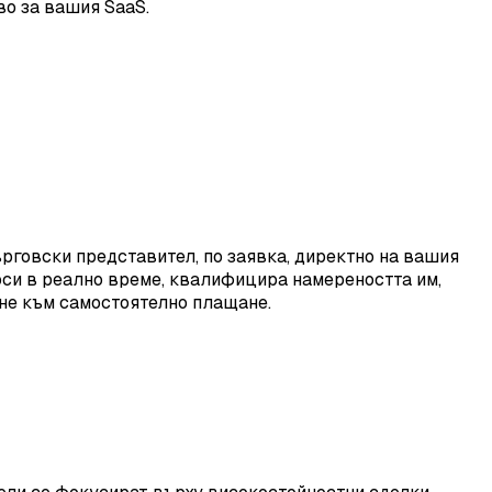
во за вашия SaaS.
ърговски представител, по заявка, директно на вашия
оси в реално време, квалифицира намереността им,
не към самостоятелно плащане.