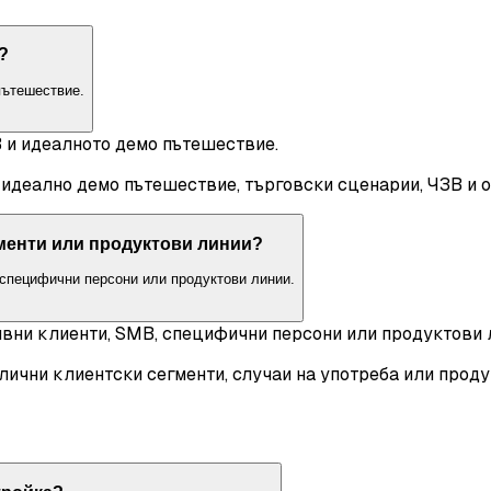
?
пътешествие.
В и идеалното демо пътешествие.
 идеално демо пътешествие, търговски сценарии, ЧЗВ и о
гменти или продуктови линии?
 специфични персони или продуктови линии.
ивни клиенти, SMB, специфични персони или продуктови 
ични клиентски сегменти, случаи на употреба или проду