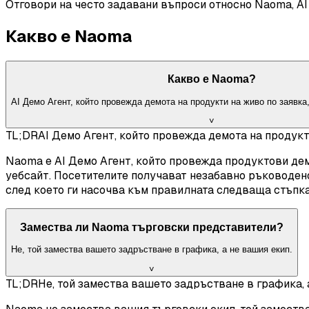
Отговори на често задавани въпроси относно Naoma, AI
Какво е Naoma
Какво е Naoma?
AI Демо Агент, който провежда демота на продукти на живо по заявка,
˅
TL;DR
AI Демо Агент, който провежда демота на продукти
Naoma е AI Демо Агент, който провежда продуктови демо
уебсайт. Посетителите получават незабавно ръководено
след което ги насочва към правилната следваща стъпк
Замества ли Naoma търговски представители?
Не, той замества вашето задръстване в графика, а не вашия екип.
˅
TL;DR
Не, той замества вашето задръстване в графика, 