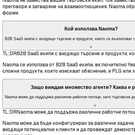
Naoma не замества вашия търговски екип, той заместв
преговори и затваряне на взаимоотношения. Naoma обра
форми.
Кой използва Naoma?
B2B SaaS екипи с входящо търсене и продукти, които се възползват 
˅
TL;DR
B2B SaaS екипи с входящо търсене и продукти, ко
Naoma се използва от B2B SaaS екипи, включително Yesi
сложни продукти, които изискват обяснение, и PLG или 
Защо виждам множество агенти? Каква е 
Naoma може да поддържа различни работни потоци, като търговски де
˅
TL;DR
Naoma може да поддържа различни работни потоци
Naoma може да бъде конфигуриран за различни задачи, 
входящи потенциални клиенти и да провеждат демонстрац