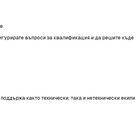
е.
нфигурирате въпроси за квалификация и да решите къде
поддържа както технически, така и нетехнически екипи