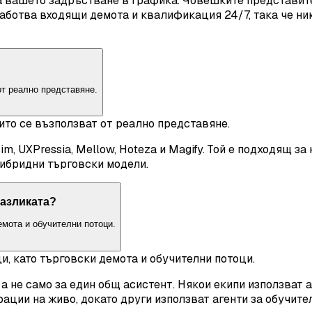
а вашето задръстване в графика. Човешките представит
ботва входящи демота и квалификация 24/7, така че ник
от реално представяне.
ито се възползват от реално представяне.
m, UXPressia, Mellow, Hoteza и Magify. Той е подходящ з
хибридни търговски модели.
разликата?
мота и обучителни потоци.
, като търговски демота и обучителни потоци.
а не само за един общ асистент. Някои екипи използват 
ии на живо, докато други използват агенти за обучителе