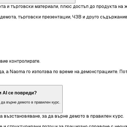
та и търговски материали, плюс достъп до продукта на ж
демота, търговски презентации, ЧЗВ и друго съдържание 
вие контролирате.
а, а Naoma го използва по време на демонстрациите. По
и AI се повреди?
 да върне демото в правилен курс.
а възстановяване, за да върне демото в правилен курс.
 и структурирани потоци за грациозно справяне с неоча