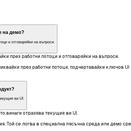
е на демо?
оци и отговаряйки на въпроси.
йки през работни потоци и отговаряйки на въпроси.
иквайки през работни потоци, подчертавайки ключов UI 
одукт?
текущия ви UI.
то винаги отразява текущия ви UI.
я. Той се логва в специална пясъчна среда или демо сре