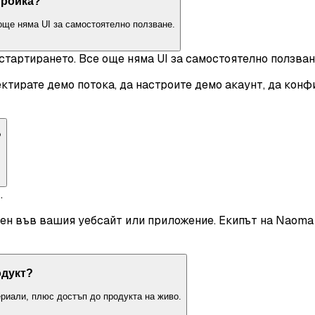
тройка?
 още няма UI за самостоятелно ползване.
 стартирането. Все още няма UI за самостоятелно ползван
ектирате демо потока, да настроите демо акаунт, да ко
?
.
н във вашия уебсайт или приложение. Екипът на Naoma 
одукт?
ериали, плюс достъп до продукта на живо.