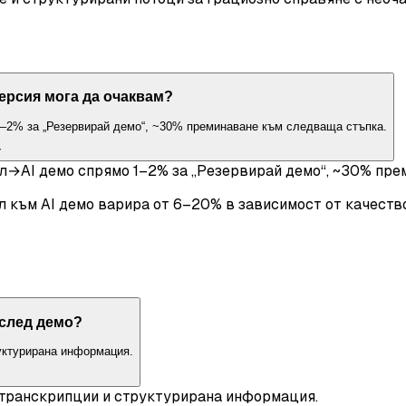
ерсия мога да очаквам?
–2% за „Резервирай демо“, ~30% преминаване към следваща стъпка.
˅
л→AI демо спрямо 1–2% за „Резервирай демо“, ~30% пре
л към AI демо варира от 6–20% в зависимост от качество
 след демо?
руктурирана информация.
с транскрипции и структурирана информация.