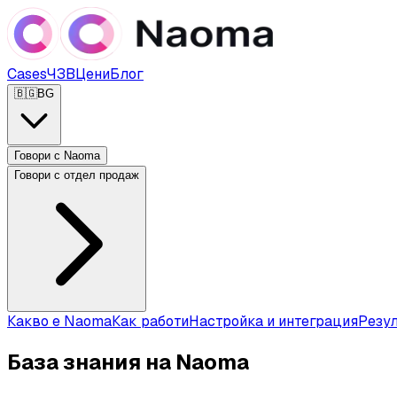
Cases
ЧЗВ
Цени
Блог
🇧🇬
BG
Говори с Naoma
Говори с отдел продаж
Какво е Naoma
Как работи
Настройка и интеграция
Резул
База знания на Naoma