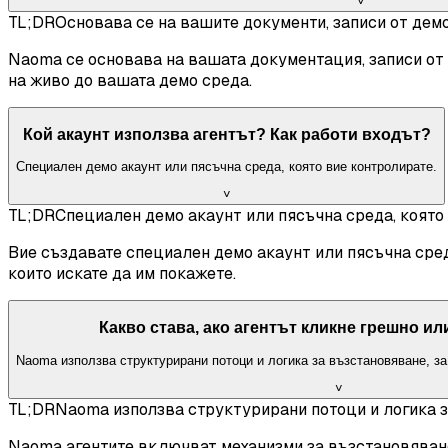
˅
TL;DR
Основава се на вашите документи, записи от демо
Naoma се основава на вашата документация, записи от 
на живо до вашата демо среда.
Кой акаунт използва агентът? Как работи входът?
Специален демо акаунт или пясъчна среда, която вие контролирате.
˅
TL;DR
Специален демо акаунт или пясъчна среда, която 
Вие създавате специален демо акаунт или пясъчна сред
които искате да им покажете.
Какво става, ако агентът кликне грешно ил
Naoma използва структурирани потоци и логика за възстановяване, за
˅
TL;DR
Naoma използва структурирани потоци и логика з
Naoma агентите включват механизми за възстановяване