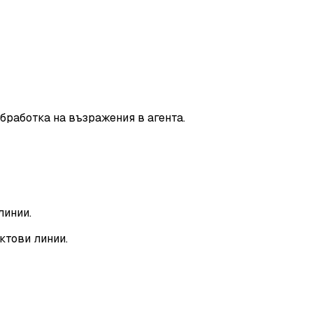
бработка на възражения в агента.
линии.
ктови линии.