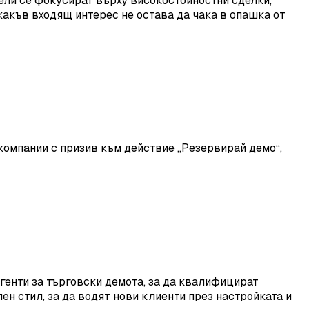
ели се фокусират върху високостойностни сделки,
акъв входящ интерес не остава да чака в опашка от
а компании с призив към действие „Резервирай демо“,
агенти за търговски демота, за да квалифицират
н стил, за да водят нови клиенти през настройката и