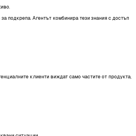
иво.
за подкрепа. Агентът комбинира тези знания с достъп
тенциалните клиенти виждат само частите от продукта,
квани ситуации.