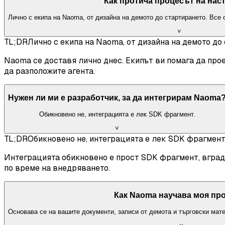
Как протича процесът на нас
Лично с екипа на Naoma, от дизайна на демото до стартирането. Все
˅
TL;DR
Лично с екипа на Naoma, от дизайна на демото до
Naoma се доставя лично днес. Екипът ви помага да про
да разположите агента.
Нужен ли ми е разработчик, за да интегрирам Naoma
Обикновено не, интеграцията е лек SDK фрагмент.
˅
TL;DR
Обикновено не, интеграцията е лек SDK фрагмент
Интеграцията обикновено е прост SDK фрагмент, вграде
по време на внедряването.
Как Naoma научава моя пр
Основава се на вашите документи, записи от демота и търговски мат