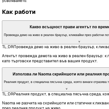
усвояването.
Как работи
Какво всъщност прави агентът по врем
Провежда демо на живо в реален браузър, кликвайки през работни пот
˅
TL;DR
Провежда демо на живо в реален браузър, кликва
Агентът провежда демота на живо в реален браузър: кл
като търговски представител във вашия продукт.
Използва ли Naoma скрийншоти или реалния пр
Реалния продукт, в специална пясъчна среда, която винаги отразява 
˅
TL;DR
Реалния продукт, в специална пясъчна среда, коя
Naoma не разчита на скрийншоти или статични кликвани
през реалния продукт на живо.