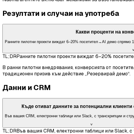
Резултати и случаи на употреба
Какви проценти на конв
Ранните пилотни проекти виждат 6–20% посетител→AI демо спрямо 1
TL;DR
Ранните пилотни проекти виждат 6–20% посетите
В ранни пилотни внедрявания, конверсията от посетите
традиционен призив към действие „Резервирай демо“.
Данни и CRM
Къде отиват данните за потенциални клиенти
Във вашия CRM, електронни таблици или Slack, с транскрипции и ст
˅
TL;DR
Във вашия CRM, електронни таблици или Slack, 