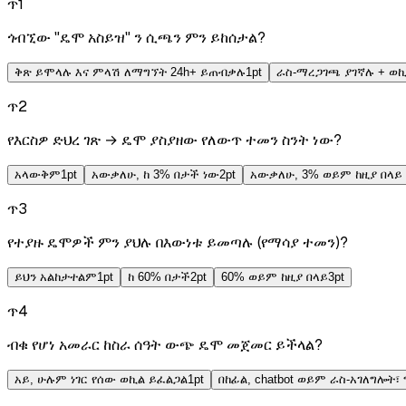
ጥ
1
ጎብኚው "ዴሞ አስይዝ" ን ሲጫን ምን ይከሰታል?
ቅጽ ይሞላሉ እና ምላሽ ለማግኘት 24h+ ይጠብቃሉ
1
pt
ራስ-ማረጋገጫ ያገኛሉ + ወኪ
ጥ
2
የእርስዎ ድህረ ገጽ → ዴሞ ያስያዘው የለውጥ ተመን ስንት ነው?
አላውቅም
1
pt
አውቃለሁ, ከ 3% በታች ነው
2
pt
አውቃለሁ, 3% ወይም ከዚያ በላይ
ጥ
3
የተያዙ ዴሞዎች ምን ያህሉ በእውነቱ ይመጣሉ (የማሳያ ተመን)?
ይህን አልከታተልም
1
pt
ከ 60% በታች
2
pt
60% ወይም ከዚያ በላይ
3
pt
ጥ
4
ብቁ የሆነ አመራር ከስራ ሰዓት ውጭ ዴሞ መጀመር ይችላል?
አይ, ሁሉም ነገር የሰው ወኪል ይፈልጋል
1
pt
በከፊል, chatbot ወይም ራስ-አገለግሎት፣ 