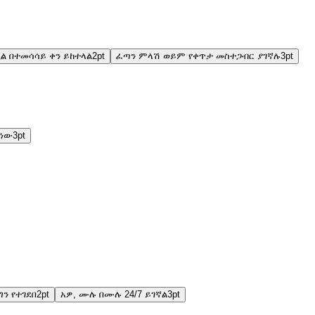
ል በተመሳሳይ ቀን ይከተላል
2
pt
ፈጣን ምላሽ ወይም የቀጥታ መስተጋብር ያገኛሉ
3
pt
 ነው
3
pt
ግን የተገደበ
2
pt
አዎ, ሙሉ በሙሉ 24/7 ይገኛል
3
pt