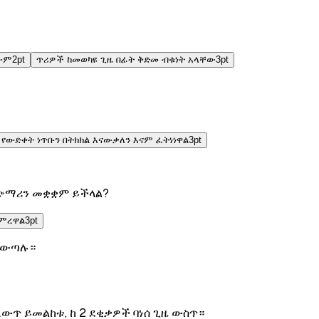
ለውም
2
pt
ጥሪዎች ከመወካዩ ጊዜ በፊት ቅድመ ብቁነት አላቸው
3
pt
የውድቀት ነጥቡን በትክክል እናውቃለን እናም ፈትነነዋል
3
pt
 ጭማሪን መቋቋም ይችላል?
ጨምረዋል
3
pt
ለውጣሉ።
ውጥ ይመልከቱ, ከ 2 ደቂቃዎች ባነሰ ጊዜ ውስጥ።