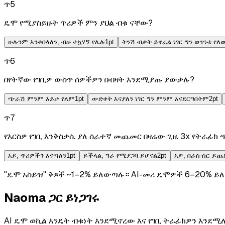
ጥ
5
ዴሞ የሚያስይዙት ጥሪዎች ምን ያህል ብቁ ናቸው?
ሁሉንም እንቀበላለን, ብዙ ተኳሃኝ የሌሉ
1
pt
ትንሽ ብቃት ይኖራል ነገር ግን ወጥነቱ የ
ጥ
6
በየትኛው የገቢዎ ውስጥ ሰዎችዎን በብዛት እንደሚያጡ ያውቃሉ?
ጭራሽ ምንም እይታ የለም
1
pt
ውድቀት እናያለን ነገር ግን ምንም አናደርግበትም
2
pt
ጥ
7
የእርስዎ የገቢ እንቅስቃሴ ያለ ሰራተኛ መጨመር በዛሬው ጊዜ 3x የትራፊክ
አይ, ጥሪዎችን እናጣለን
1
pt
ይችላል, ግራ የሚያጋባ ይሆናል
2
pt
አዎ, በራስ-ሰር ይ
"ዴሞ አስይዝ" ቅጾች ~1–2% ይለውጣሉ።
AI-መሪ ዴሞዎች 6–20% ይ
Naoma ጋር ይነጋገሩ
AI ዴሞ ወኪል እንዴት ብቁነት እንደሚኖረው እና የገቢ ትራፊክዎን እንደሚለ