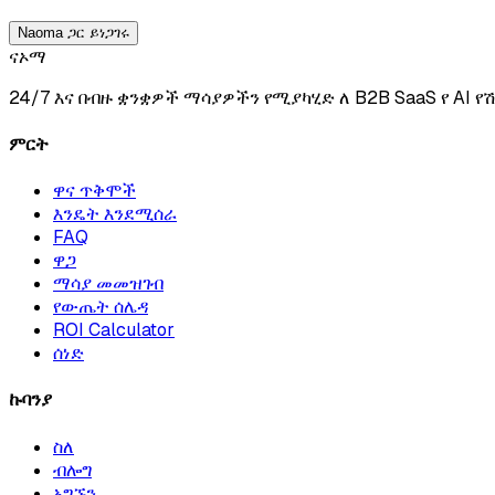
Naoma ጋር ይነጋገሩ
ናኦማ
24/7 እና በብዙ ቋንቋዎች ማሳያዎችን የሚያካሂድ ለ B2B SaaS የ AI 
ምርት
ዋና ጥቅሞች
እንዴት እንደሚሰራ
FAQ
ዋጋ
ማሳያ መመዝገብ
የውጤት ሰሌዳ
ROI Calculator
ሰነድ
ኩባንያ
ስለ
ብሎግ
አግኙን