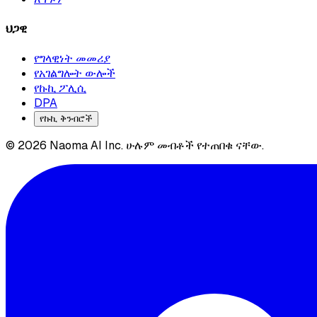
ህጋዊ
የግላዊነት መመሪያ
የአገልግሎት ውሎች
የኩኪ ፖሊሲ
DPA
የኩኪ ቅንብሮች
© 2026 Naoma AI Inc. ሁሉም መብቶች የተጠበቁ ናቸው.