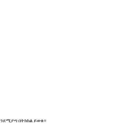
እንደሚያጣ በትክክል ይወቁ።