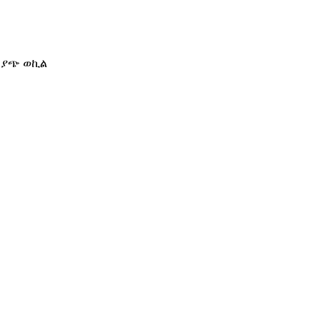
የሽያጭ ወኪል