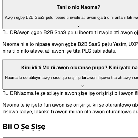
Tani o nlo Naoma?
Awọn ẹgbẹ B2B SaaS pẹlu ibeere ti nwọle ati awọn ọja ti o ni anfani lati iw
˅
TL;DR
Awọn ẹgbẹ B2B SaaS pẹlu ibeere ti nwọle ati awọn ọja t
Naoma ni a lo nipasẹ awọn ẹgbẹ B2B SaaS pẹlu Yesim, UXPress
nira ti o nilo alaye, ati awọn iṣe tita PLG tabi adalu.
Kini idi ti Mo rii awọn oluranṣẹ pupọ? Kini iyatọ n
Naoma le ṣe atilẹyin awọn ṣiṣe iṣẹ oriṣiriṣi bii awọn ifiṣowo tita ati awọn ṣi
˅
TL;DR
Naoma le ṣe atilẹyin awọn ṣiṣe iṣẹ oriṣiriṣi bii awọn if
Naoma le jẹ iṣeto fun awọn iṣẹ oriṣiriṣi, kii ṣe oluranlọw
ifiṣowo laaye, lakoko ti awọn miiran nlo awọn oluranlọwọ ara
Bii O Ṣe Ṣiṣẹ