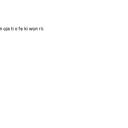
ja ti o fẹ ki wọn rii.