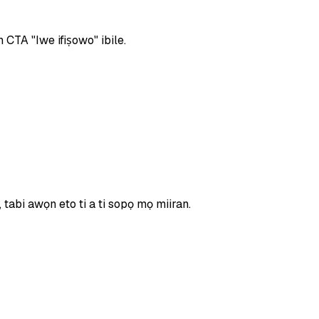
n CTA "Iwe ifiṣowo" ibile.
tabi awọn eto ti a ti sopọ mọ miiran.