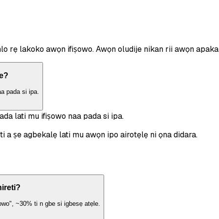
lo rẹ lakoko awọn ifiṣowo. Awọn oludije nikan rii awọn apakan ọ
ṣe?
a pada si ipa.
da lati mu ifiṣowo naa pada si ipa.
 a ṣe agbekalẹ lati mu awọn ipo airotẹlẹ ni ọna didara.
ireti?
owo", ~30% ti n gbe si igbesẹ atẹle.