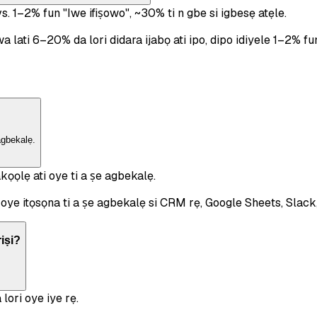
. 1–2% fun "Iwe ifiṣowo", ~30% ti n gbe si igbesẹ atẹle.
wa lati 6–20% da lori didara ijabọ ati ipo, dipo idiyele 1–2% fu
agbekalẹ.
ọọlẹ ati oye ti a ṣe agbekalẹ.
ye itọsọna ti a ṣe agbekalẹ si CRM rẹ, Google Sheets, Slack, 
iṣi?
 lori oye iye rẹ.