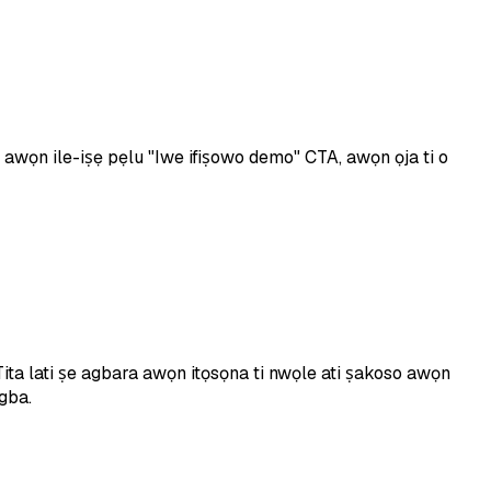
awọn ile-iṣẹ pẹlu "Iwe ifiṣowo demo" CTA, awọn ọja ti o
ita lati ṣe agbara awọn itọsọna ti nwọle ati ṣakoso awọn
gba.