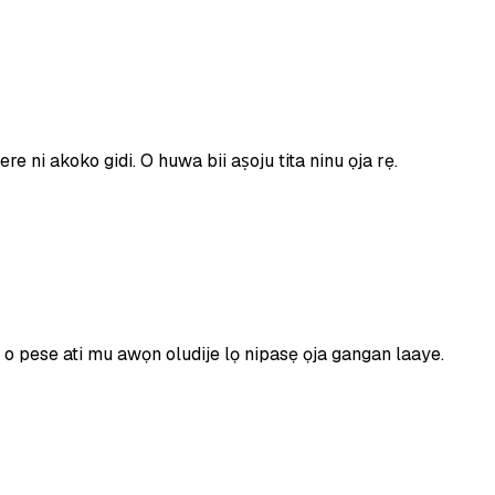
re ni akoko gidi. O huwa bii aṣoju tita ninu ọja rẹ.
i o pese ati mu awọn oludije lọ nipasẹ ọja gangan laaye.