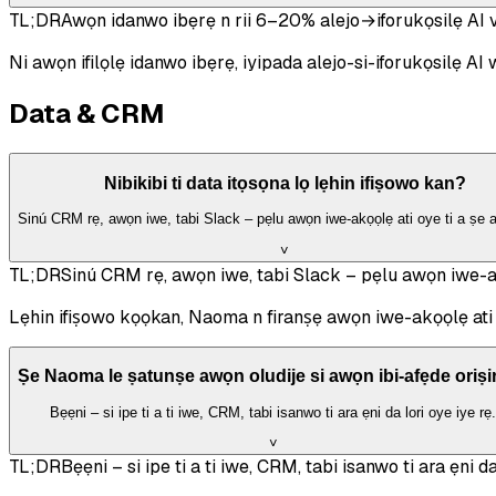
TL;DR
Awọn idanwo ibẹrẹ n rii 6–20% alejo→iforukọsilẹ AI vs
Ni awọn ifilọlẹ idanwo ibẹrẹ, iyipada alejo-si-iforukọsilẹ AI 
Data & CRM
Nibikibi ti data itọsọna lọ lẹhin ifiṣowo kan?
Sinú CRM rẹ, awọn iwe, tabi Slack – pẹlu awọn iwe-akọọlẹ ati oye ti a ṣe 
˅
TL;DR
Sinú CRM rẹ, awọn iwe, tabi Slack – pẹlu awọn iwe-ak
Lẹhin ifiṣowo kọọkan, Naoma n firanṣẹ awọn iwe-akọọlẹ ati o
Ṣe Naoma le ṣatunṣe awọn oludije si awọn ibi-afẹde oriṣir
Bẹẹni – si ipe ti a ti iwe, CRM, tabi isanwo ti ara ẹni da lori oye iye rẹ.
˅
TL;DR
Bẹẹni – si ipe ti a ti iwe, CRM, tabi isanwo ti ara ẹni da