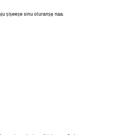
ọju ṣiṣeeṣe sinu oluranṣẹ naa.