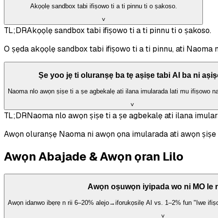
Akọọlẹ sandbox tabi ifiṣowo ti a ti pinnu ti o ṣakoso.
˅
TL;DR
Akọọlẹ sandbox tabi ifiṣowo ti a ti pinnu ti o ṣakoso.
O ṣẹda akọọlẹ sandbox tabi ifiṣowo ti a ti pinnu, ati Naoma n
Ṣe yoo jẹ ti oluranṣẹ ba tẹ aṣiṣe tabi AI ba ni aṣi
Naoma nlo awọn ṣiṣe ti a ṣe agbekalẹ ati ilana imularada lati mu ifiṣowo na
˅
TL;DR
Naoma nlo awọn ṣiṣe ti a ṣe agbekalẹ ati ilana imulara
Awọn oluranṣẹ Naoma ni awọn ọna imularada ati awọn ṣiṣe ti
Awọn Abajade & Awọn ọran Lilo
Awọn oṣuwọn iyipada wo ni MO le n
Awọn idanwo ibẹrẹ n rii 6–20% alejo→iforukọsilẹ AI vs. 1–2% fun "Iwe ifiṣ
˅