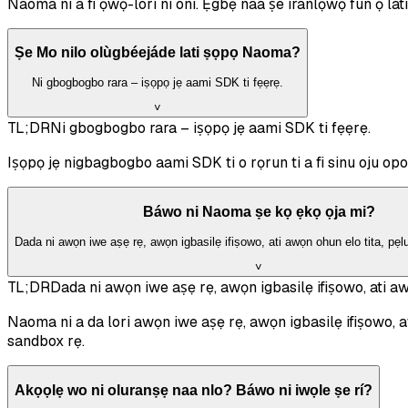
Naoma ni a fi ọwọ-lori ni oni. Ẹgbẹ naa ṣe iranlọwọ fun ọ lati
Ṣe Mo nilo olùgbéejáde lati ṣọpọ Naoma?
Ni gbogbogbo rara – iṣọpọ jẹ aami SDK ti fẹẹrẹ.
˅
TL;DR
Ni gbogbogbo rara – iṣọpọ jẹ aami SDK ti fẹẹrẹ.
Iṣọpọ jẹ nigbagbogbo aami SDK ti o rọrun ti a fi sinu oju op
Báwo ni Naoma ṣe kọ ẹkọ ọja mi?
Dada ni awọn iwe aṣẹ rẹ, awọn igbasilẹ ifiṣowo, ati awọn ohun elo tita, pẹl
˅
TL;DR
Dada ni awọn iwe aṣẹ rẹ, awọn igbasilẹ ifiṣowo, ati aw
Naoma ni a da lori awọn iwe aṣẹ rẹ, awọn igbasilẹ ifiṣowo,
sandbox rẹ.
Akọọlẹ wo ni oluranṣẹ naa nlo? Báwo ni iwọle ṣe rí?