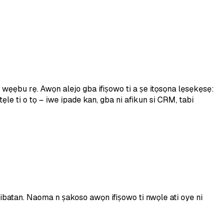
o wẹẹbu rẹ. Awọn alejo gba ifiṣowo ti a ṣe itọsọna lẹsẹkẹsẹ:
le ti o tọ – iwe ipade kan, gba ni afikun si CRM, tabi
i ibatan. Naoma n ṣakoso awọn ifiṣowo ti nwọle ati oye ni