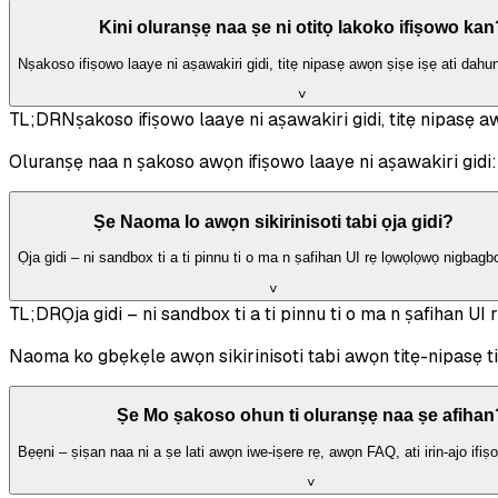
Kini oluranṣẹ naa ṣe ni otitọ lakoko ifiṣowo kan
Nṣakoso ifiṣowo laaye ni aṣawakiri gidi, titẹ nipasẹ awọn ṣiṣe iṣẹ ati dahu
˅
TL;DR
Nṣakoso ifiṣowo laaye ni aṣawakiri gidi, titẹ nipasẹ a
Oluranṣẹ naa n ṣakoso awọn ifiṣowo laaye ni aṣawakiri gidi: ti
Ṣe Naoma lo awọn sikirinisoti tabi ọja gidi?
Ọja gidi – ni sandbox ti a ti pinnu ti o ma n ṣafihan UI rẹ lọwọlọwọ nigbagb
˅
TL;DR
Ọja gidi – ni sandbox ti a ti pinnu ti o ma n ṣafihan 
Naoma ko gbẹkẹle awọn sikirinisoti tabi awọn titẹ-nipasẹ ti 
Ṣe Mo ṣakoso ohun ti oluranṣẹ naa ṣe afihan
Bẹẹni – ṣiṣan naa ni a ṣe lati awọn iwe-iṣere rẹ, awọn FAQ, ati irin-ajo ifiṣo
˅