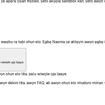
 ṣe apẹrẹ ṣiṣan ifiṣowo, ṣeto akọọlẹ sandbox kan, ṣeto awọn ibe
o wẹẹbu rẹ tabi ohun elo. Ẹgbẹ Naoma ṣe atilẹyin awọn ẹgbẹ imọ
u wiwọle ọja laaye.
ọn ohun elo tita, pẹlu wiwọle ọja laaye.
 awọn dekini tita, awọn FAQ, ati awọn ohun elo imuduro miira