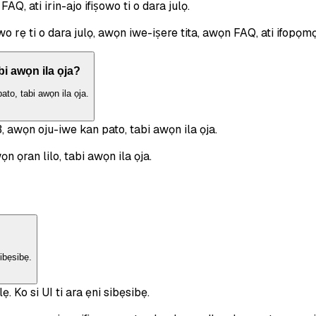
AQ, ati irin-ajo ifiṣowo ti o dara julọ.
wo rẹ ti o dara julọ, awọn iwe-iṣere tita, awọn FAQ, ati ifopọm
bi awọn ila ọja?
ato, tabi awọn ila ọja.
B, awọn oju-iwe kan pato, tabi awọn ila ọja.
n ọran lilo, tabi awọn ila ọja.
sibẹsibẹ.
. Ko si UI ti ara ẹni sibẹsibẹ.