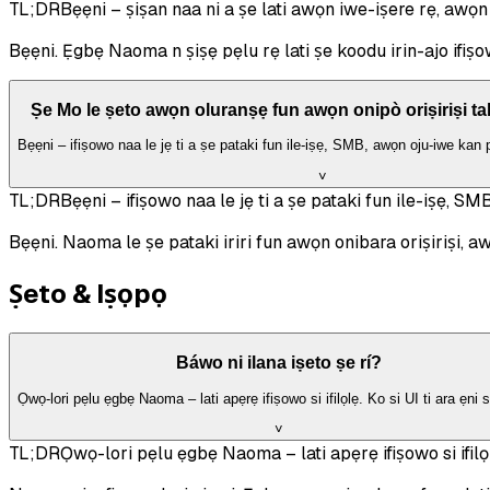
TL;DR
Bẹẹni – ṣiṣan naa ni a ṣe lati awọn iwe-iṣere rẹ, awọn F
Bẹẹni. Ẹgbẹ Naoma n ṣiṣẹ pẹlu rẹ lati ṣe koodu irin-ajo ifiṣo
Ṣe Mo le ṣeto awọn oluranṣẹ fun awọn onipò oriṣiriṣi ta
Bẹẹni – ifiṣowo naa le jẹ ti a ṣe pataki fun ile-iṣẹ, SMB, awọn oju-iwe kan p
˅
TL;DR
Bẹẹni – ifiṣowo naa le jẹ ti a ṣe pataki fun ile-iṣẹ, SM
Bẹẹni. Naoma le ṣe pataki iriri fun awọn onibara oriṣiriṣi, awọ
Ṣeto & Iṣọpọ
Báwo ni ilana iṣeto ṣe rí?
Ọwọ-lori pẹlu ẹgbẹ Naoma – lati apẹrẹ ifiṣowo si ifilọlẹ. Ko si UI ti ara ẹni 
˅
TL;DR
Ọwọ-lori pẹlu ẹgbẹ Naoma – lati apẹrẹ ifiṣowo si ifilọlẹ