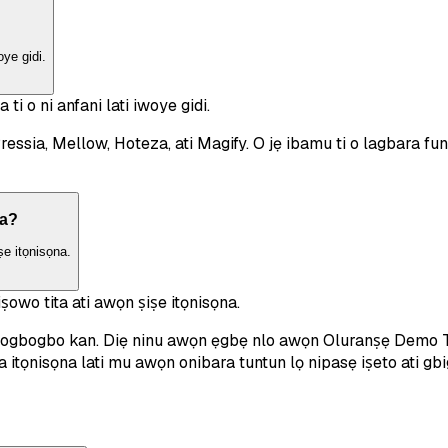
oye gidi.
i o ni anfani lati iwoye gidi.
ia, Mellow, Hoteza, ati Magify. O jẹ ibamu ti o lagbara fun 
aa?
ṣe itọnisọna.
iṣowo tita ati awọn ṣiṣe itọnisọna.
ọ gbogbogbo kan. Diẹ ninu awọn ẹgbẹ nlo awọn Oluranṣẹ Demo T
 itọnisọna lati mu awọn onibara tuntun lọ nipasẹ iṣeto ati gbi