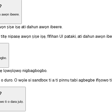
?
n awọn ibeere.
wọn ṣiṣe iṣẹ ati dahun awọn ibeere.
tẹ nipasẹ awọn ṣiṣe iṣẹ, fifihan UI pataki, ati dahun awọn ibee
ogbo.
UI rẹ lọwọlọwọ nigbagbogbo.
o duro. O wọle si sandbox ti a ti pinnu tabi agbegbe ifiṣowo t
?
wo ti o dara julọ.