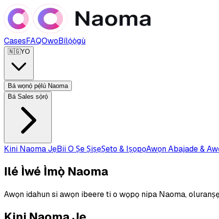
Cases
FAQ
Owo
Bílọ́ọ̀gù
🇳🇬
YO
Bá wọnọ̀ pẹ̀lú Naoma
Bá Sales sọ̀rọ̀
Kini Naoma Jẹ
Bii O Ṣe Ṣiṣẹ
Ṣeto & Iṣọpọ
Awọn Abajade & Awọ
Ilé Ìwé Ìmọ̀ Naoma
Awọn idahun si awọn ibeere ti o wọpọ nipa Naoma, oluranṣẹ 
Kini Naoma Jẹ