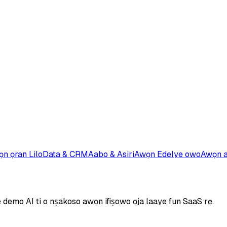
n ọran Lilo
Data & CRM
Aabo & Asiri
Awọn Ede
Iye owo
Awọn a
demo AI ti o nṣakoso awọn ifiṣowo ọja laaye fun SaaS rẹ.