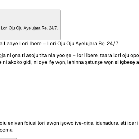
ori Oju Oju Ayelujara Rẹ, 24/7.
Laaye Lori Ibere – Lori Oju Oju Ayelujara Rẹ, 24/7.
i ọna ti aṣoju tita nla yoo ṣe – lori ibere, taara lori oju op
i akoko gidi, ni oye ifẹ wọn, lẹhinna ṣatunṣe wọn si igbesẹ atẹ
ju eniyan fojusi lori awọn iṣowo iye-giga, idunadura, ati ipar
 fọọmu.