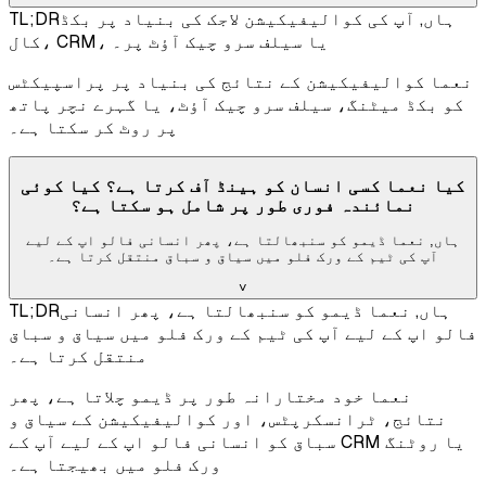
ہاں, آپ کی کوالیفیکیشن لاجک کی بنیاد پر بکڈ
TL;DR
کال، CRM، یا سیلف سرو چیک آؤٹ پر۔
نعما کوالیفیکیشن کے نتائج کی بنیاد پر پراسپیکٹس
کو بکڈ میٹنگ، سیلف سرو چیک آؤٹ، یا گہرے نچر پاتھ
پر روٹ کر سکتا ہے۔
کیا نعما کسی انسان کو ہینڈ آف کرتا ہے؟ کیا کوئی
نمائندہ فوری طور پر شامل ہو سکتا ہے؟
ہاں, نعما ڈیمو کو سنبھالتا ہے، پھر انسانی فالو اپ کے لیے
آپ کی ٹیم کے ورک فلو میں سیاق و سباق منتقل کرتا ہے۔
˅
ہاں, نعما ڈیمو کو سنبھالتا ہے، پھر انسانی
TL;DR
فالو اپ کے لیے آپ کی ٹیم کے ورک فلو میں سیاق و سباق
منتقل کرتا ہے۔
نعما خود مختارانہ طور پر ڈیمو چلاتا ہے، پھر
نتائج، ٹرانسکرپٹس، اور کوالیفیکیشن کے سیاق و
سباق کو انسانی فالو اپ کے لیے آپ کے CRM یا روٹنگ
ورک فلو میں بھیجتا ہے۔