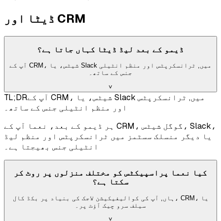
ڈیٹا اور CRM
ڈیمو کے بعد لیڈ ڈیٹا کہاں جاتا ہے؟
آپ کے CRM، شیٹس، یا Slack میں, ٹرانسکرپٹس اور منظم انٹیلی
جنس کے ساتھ۔
˅
آپ کے CRM، شیٹس، یا Slack میں, ٹرانسکرپٹس
TL;DR
اور منظم انٹیلی جنس کے ساتھ۔
ہر ڈیمو کے بعد، نعما آپ کے CRM، گوگل شیٹس، Slack،
یا دیگر منسلک سسٹمز میں ٹرانسکرپٹس اور منظم لیڈ
انٹیلی جنس بھیجتا ہے۔
کیا نعما پراسپیکٹس کو مختلف منزلوں پر روٹ کر
سکتا ہے؟
ہاں, آپ کی کوالیفیکیشن لاجک کی بنیاد پر بکڈ کال، CRM، یا
سیلف سرو چیک آؤٹ پر۔
˅