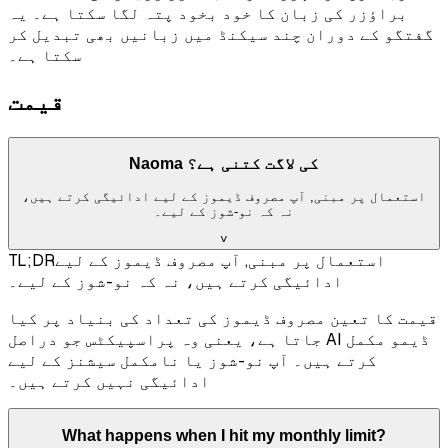
براؤزر کی زبان کا خود بخود پتہ لگا سکتا ہے۔ یہ
گفتگو کے دوران چند سیکنڈ میں زبانیں بھی تبدیل کر
سکتا ہے۔
قیمت
Naoma کی لاگت کتنی ہے؟
استعمال پر مبنی, آپ مصروف ڈیموز کے لیے ادائیگی کرتے ہیں،
نہ کہ نو-شوز کے لیے۔
˅
استعمال پر مبنی, آپ مصروف ڈیموز کے لیے
TL;DR
ادائیگی کرتے ہیں، نہ کہ نو-شوز کے لیے۔
قیمت کا تعین مصروف ڈیموز کی تعداد کی بنیاد پر کیا
جاتا ہے، یعنی وہ پراسپیکٹس جو دراصل AI ڈیمو مکمل
کرتے ہیں۔ آپ نو-شوز یا نامکمل سیشنز کے لیے
ادائیگی نہیں کرتے ہیں۔
What happens when I hit my monthly limit?