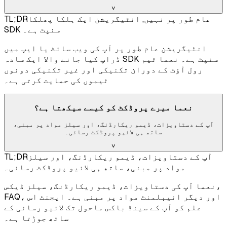
˅
عام طور پر نہیں, انٹیگریشن ایک ہلکا پھلکا
TL;DR
SDK سنپٹ ہے۔
انٹیگریشن عام طور پر آپ کی ویب سائٹ یا ایپ میں
ڈراپ کیا جانے والا ایک سادہ SDK سنپٹ ہے۔ نعما ٹیم
رول آؤٹ کے دوران تکنیکی اور غیر تکنیکی دونوں
ٹیموں کی حمایت کرتی ہے۔
نعما میرے پروڈکٹ کو کیسے سیکھتا ہے؟
آپ کے دستاویزات، ڈیمو ریکارڈنگ، اور سیلز مواد پر مبنی،
ساتھ ہی لائیو پروڈکٹ رسائی۔
˅
آپ کے دستاویزات، ڈیمو ریکارڈنگ، اور سیلز
TL;DR
مواد پر مبنی، ساتھ ہی لائیو پروڈکٹ رسائی۔
نعما آپ کی دستاویزات، ڈیمو ریکارڈنگ، سیلز ڈیکس،
FAQ، اور دیگر انیبلمنٹ مواد پر مبنی ہے۔ ایجنٹ اس
علم کو آپ کے سینڈ باکس ماحول تک لائیو رسائی کے
ساتھ جوڑتا ہے۔