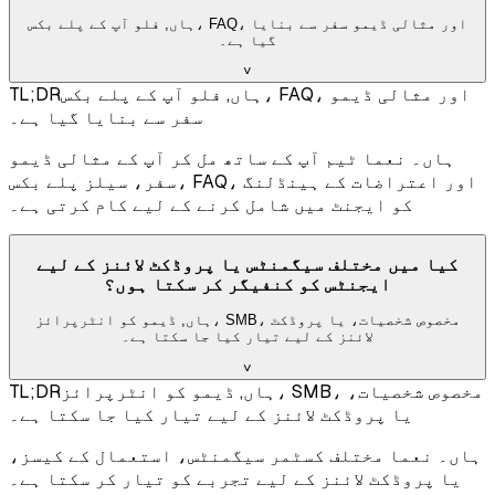
ہاں, فلو آپ کے پلے بکس، FAQ، اور مثالی ڈیمو سفر سے بنایا
گیا ہے۔
˅
ہاں, فلو آپ کے پلے بکس، FAQ، اور مثالی ڈیمو
TL;DR
سفر سے بنایا گیا ہے۔
ہاں۔ نعما ٹیم آپ کے ساتھ مل کر آپ کے مثالی ڈیمو
سفر، سیلز پلے بکس، FAQ، اور اعتراضات کے ہینڈلنگ
کو ایجنٹ میں شامل کرنے کے لیے کام کرتی ہے۔
کیا میں مختلف سیگمنٹس یا پروڈکٹ لائنز کے لیے
ایجنٹس کو کنفیگر کر سکتا ہوں؟
ہاں, ڈیمو کو انٹرپرائز، SMB، مخصوص شخصیات، یا پروڈکٹ
لائنز کے لیے تیار کیا جا سکتا ہے۔
˅
ہاں, ڈیمو کو انٹرپرائز، SMB، مخصوص شخصیات،
TL;DR
یا پروڈکٹ لائنز کے لیے تیار کیا جا سکتا ہے۔
ہاں۔ نعما مختلف کسٹمر سیگمنٹس، استعمال کے کیسز،
یا پروڈکٹ لائنز کے لیے تجربے کو تیار کر سکتا ہے۔