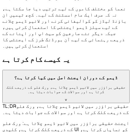
نعما کو مختلف کاموں کے لیے ترتیب دیا جا سکتا ہے،
نہ کہ صرف ایک عام اسسٹنٹ کے لیے۔ کچھ ٹیمیں ان
باؤنڈ لیڈز کو کوالیفائی کرنے اور لائیو ڈیمو چلانے
کے لیے سیلز ڈیمو ایجنٹس کا استعمال کرتی ہیں،
جبکہ دیگر نئے صارفین کو سیٹ اپ اور اپنانے کے
ذریعے رہنمائی کے لیے آن بورڈنگ طرز کے ایجنٹس کا
استعمال کرتی ہیں۔
یہ کیسے کام کرتا ہے
ڈیمو کے دوران ایجنٹ اصل میں کیا کرتا ہے؟
حقیقی براؤزر میں لائیو ڈیمو چلاتا ہے، ورک فلو کے ذریعے کلک
کرتا ہے اور سوالات کے جوابات دیتا ہے۔
˅
حقیقی براؤزر میں لائیو ڈیمو چلاتا ہے، ورک فلو
TL;DR
کے ذریعے کلک کرتا ہے اور سوالات کے جوابات دیتا ہے۔
ایجنٹ حقیقی براؤزر میں لائیو ڈیمو چلاتا ہے: ورک فلو
کے ذریعے کلک کرتا ہے، کلیدی UI کو نمایاں کرتا ہے،