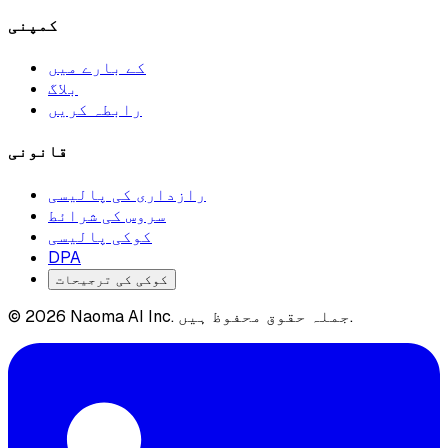
کمپنی
کے بارے میں
بلاگ
رابطہ کریں
قانونی
رازداری کی پالیسی
سروس کی شرائط
کوکی پالیسی
DPA
کوکی کی ترجیحات
© 2026 Naoma AI Inc. جملہ حقوق محفوظ ہیں.