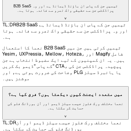
B2B SaaS ٹیمیں جن کے پاس ان باؤنڈ ڈیمانڈ ہے اور وہ
پراڈکٹس جن سے حقیقی واک تھرو سے فائدہ ہوتا ہے۔
˅
B2B SaaS ٹیمیں جن کے پاس ان باؤنڈ ڈیمانڈ ہے
TL;DR
اور وہ پراڈکٹس جن سے حقیقی واک تھرو سے فائدہ ہوتا
ہے۔
نعما کا استعمال B2B SaaS ٹیمیں کرتی ہیں جن میں
Yesim، UXPressia، Mellow، Hoteza، اور Magify شامل
ہیں۔ یہ ان کمپنیوں کے لیے ایک مضبوط انتخاب ہے جن
کے پاس "ڈیمو بک کریں" CTA، پیچیدہ پراڈکٹس جن کی
وضاحت کی ضرورت ہوتی ہے، اور PLG یا ہائبرڈ سیلز
موشنز ہیں۔
میں متعدد ایجنٹ کیوں دیکھتا ہوں؟ فرق کیا ہے؟
نعما مختلف ورک فلوز جیسے سیلز ڈیمو اور آن بورڈنگ فلو کی
حمایت کر سکتا ہے۔
˅
نعما مختلف ورک فلوز جیسے سیلز ڈیمو اور آن
TL;DR
بورڈنگ فلو کی حمایت کر سکتا ہے۔