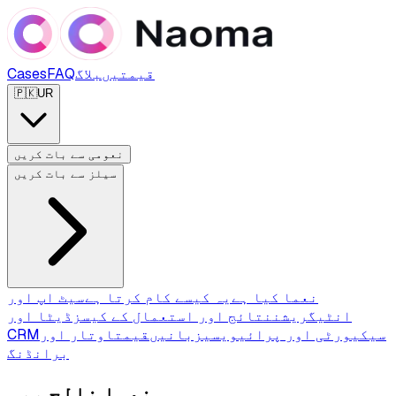
قیمتیں
بلاگ
FAQ
Cases
🇵🇰
UR
نعومی سے بات کریں
سیلز سے بات کریں
نعما کیا ہے
یہ کیسے کام کرتا ہے
سیٹ اپ اور
انٹیگریشن
نتائج اور استعمال کے کیسز
ڈیٹا اور
سیکیورٹی اور پرائیویسی
زبانیں
قیمت
اوتار اور
CRM
برانڈنگ
نعما نالج بیس