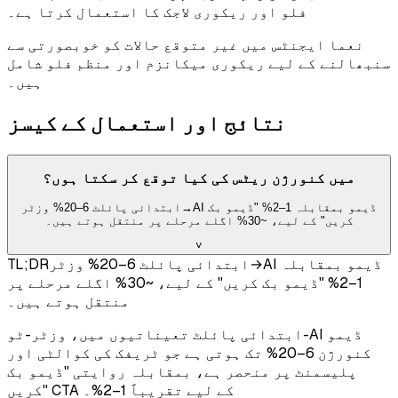
فلو اور ریکوری لاجک کا استعمال کرتا ہے۔
نعما ایجنٹس میں غیر متوقع حالات کو خوبصورتی سے
سنبھالنے کے لیے ریکوری میکانزم اور منظم فلو شامل
ہیں۔
نتائج اور استعمال کے کیسز
میں کنورژن ریٹس کی کیا توقع کر سکتا ہوں؟
ابتدائی پائلٹ 6–20% وزٹر→AI ڈیمو بمقابلہ 1–2% "ڈیمو بک
کریں" کے لیے، ~30% اگلے مرحلے پر منتقل ہوتے ہیں۔
˅
ابتدائی پائلٹ 6–20% وزٹر→AI ڈیمو بمقابلہ
TL;DR
1–2% "ڈیمو بک کریں" کے لیے، ~30% اگلے مرحلے پر
منتقل ہوتے ہیں۔
ابتدائی پائلٹ تعیناتیوں میں، وزٹر-ٹو-AI ڈیمو
کنورژن 6–20% تک ہوتی ہے جو ٹریفک کی کوالٹی اور
پلیسمنٹ پر منحصر ہے، بمقابلہ روایتی "ڈیمو بک
کریں" CTA کے لیے تقریباً 1–2%۔