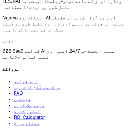
AI اوتار، آواز کے ساتھ فوٹو-ریلسٹک ہوسٹ، یا
TL;DR
مکمل طور پر برانڈڈ مسکاٹس۔
Naoma اسٹائلائزڈ AI اوتار، آواز کے ساتھ حقیقت
پسندانہ فوٹو پر مبنی اوتار، اور مکمل طور پر کسٹم
مسکاٹس کو سپورٹ کرتا ہے۔
نعومی
B2B SaaS کے لیے AI سیلز ایجنٹ جو 24/7 ڈیمو اور
کثیر لسانی چلاتا ہے
پروڈکٹ
اہم فوائد
یہ کیسے کام کرتا ہے
FAQ
قیمتیں
ڈیمو بک کریں
اسکور کارڈ
ROI Calculator
دستاویزات