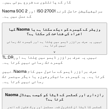
کار کے پائلٹوں سے شروع ہوتی ہیں۔
Naoma SOC 2 اور ISO 27001 سرٹیفیکیشن حاصل کرنے
کے عمل میں ہے۔
کیا Naoma وزیٹر کے کیمرے کو دیکھ سکتا ہے یا
افراد کی شناخت کر سکتا ہے؟
نہیں, یہ صرف براؤزر ڈیمو میں چلتا ہے اور کیمرے تک رسائی
نہیں کرتا ہے۔
˅
نہیں, یہ صرف براؤزر ڈیمو میں چلتا ہے اور
TL;DR
کیمرے تک رسائی نہیں کرتا ہے۔
نہیں. Naoma صرف براؤزر ڈیمو کے ماحول میں کام
کرتا ہے۔ یہ کیمرے، مائیکروفون، یا دیگر سینسر تک
رسائی نہیں کرتا ہے۔
Naoma رازداری اور کسٹمر کے ڈیٹا کو کیسے ہینڈل
کرتا ہے؟
کسٹمر کا ڈیٹا ان کنٹرول شدہ سسٹمز اور ورک فلوز کے اندر