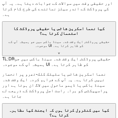
اور حقیقی وقت میں سوالات کے جوابات دیتا ہے۔ یہ آپ
کی پروڈکٹ کے اندر سیلز نمائندے کی طرح کام کرتا
ہے۔
کیا نعما اسکرین شاٹس یا حقیقی پروڈکٹ کا
استعمال کرتا ہے؟
حقیقی پروڈکٹ, ایک وقف شدہ سینڈ باکس میں جو ہمیشہ آپ کے
موجودہ UI کو ظاہر کرتا ہے۔
˅
حقیقی پروڈکٹ, ایک وقف شدہ سینڈ باکس میں جو
TL;DR
ہمیشہ آپ کے موجودہ UI کو ظاہر کرتا ہے۔
نعما اسکرین شاٹس یا سٹیٹک کلک-تھرو پر انحصار
نہیں کرتا ہے۔ یہ آپ کے فراہم کردہ ایک وقف شدہ
سینڈ باکس یا ڈیمو ماحول میں لاگ ان ہوتا ہے اور
پراسپیکٹس کو براہ راست اصل پروڈکٹ کے ذریعے لے
جاتا ہے۔
کیا میں کنٹرول کرتا ہوں کہ ایجنٹ کیا مظاہرہ
کرتا ہے؟