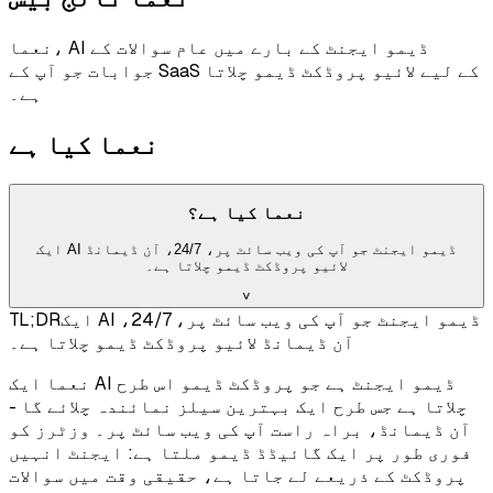
نعما، AI ڈیمو ایجنٹ کے بارے میں عام سوالات کے
جوابات جو آپ کے SaaS کے لیے لائیو پروڈکٹ ڈیمو چلاتا
ہے۔
نعما کیا ہے
نعما کیا ہے؟
ایک AI ڈیمو ایجنٹ جو آپ کی ویب سائٹ پر، 24/7، آن ڈیمانڈ
لائیو پروڈکٹ ڈیمو چلاتا ہے۔
˅
ایک AI ڈیمو ایجنٹ جو آپ کی ویب سائٹ پر، 24/7،
TL;DR
آن ڈیمانڈ لائیو پروڈکٹ ڈیمو چلاتا ہے۔
نعما ایک AI ڈیمو ایجنٹ ہے جو پروڈکٹ ڈیمو اس طرح
چلاتا ہے جس طرح ایک بہترین سیلز نمائندہ چلائے گا -
آن ڈیمانڈ، براہ راست آپ کی ویب سائٹ پر۔ وزٹرز کو
فوری طور پر ایک گائیڈڈ ڈیمو ملتا ہے: ایجنٹ انہیں
پروڈکٹ کے ذریعے لے جاتا ہے، حقیقی وقت میں سوالات