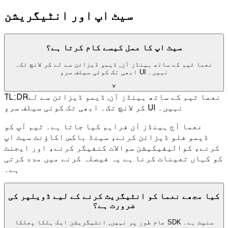
سیٹ اپ اور انٹیگریشن
سیٹ اپ کا عمل کیسے کام کرتا ہے؟
نعما ٹیم کے ساتھ ہینڈز آن, ڈیمو ڈیزائن سے لے کر لانچ تک۔
ابھی تک کوئی سیلف سرو UI نہیں۔
˅
نعما ٹیم کے ساتھ ہینڈز آن, ڈیمو ڈیزائن سے لے
TL;DR
کر لانچ تک۔ ابھی تک کوئی سیلف سرو UI نہیں۔
نعما آج ہینڈز آن فراہم کیا جاتا ہے۔ ٹیم آپ کو
ڈیمو فلو ڈیزائن کرنے، سینڈ باکس اکاؤنٹ سیٹ اپ
کرنے، کوالیفیکیشن سوالات کنفیگر کرنے، اور ایجنٹ
کو کہاں تعینات کرنا ہے یہ فیصلہ کرنے میں مدد کرتی
ہے۔
کیا مجھے نعما کو انٹیگریٹ کرنے کے لیے ڈویلپر کی
ضرورت ہے؟
عام طور پر نہیں, انٹیگریشن ایک ہلکا پھلکا SDK سنپٹ ہے۔