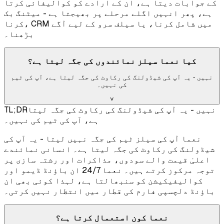
کے جوابات دیتا ہے، ان کے ارادے کو کوالیفائی کرتا
ہے، پھر انہیں اگلے مرحلے پر بھیجتا ہے - میٹنگ بک
کرنا، CRM میں شامل کرنا، یا سیلف سرو کے لیے آگے
بڑھنا۔
کیا نعما سیلز نمائندوں کی جگہ لیتا ہے؟
نہیں - یہ آپ کی شیڈولنگ کی رکاوٹ کی جگہ لیتا ہے، آپ کی ٹیم
کی نہیں۔
˅
نہیں - یہ آپ کی شیڈولنگ کی رکاوٹ کی جگہ لیتا
TL;DR
ہے، آپ کی ٹیم کی نہیں۔
نعما آپ کی سیلز ٹیم کی جگہ نہیں لیتا - یہ آپ کی
شیڈولنگ کی رکاوٹ کی جگہ لیتا ہے۔ انسانی نمائندے
اعلیٰ قیمت والے سودوں، مذاکرات اور رشتہ سازی پر
توجہ مرکوز کرتے ہیں۔ نعما 24/7 ان باؤنڈ ڈیمو اور
کوالیفیکیشن کو سنبھالتا ہے، لہذا کوئی بھی ان
باؤنڈ دلچسپی فارم کی قطار میں انتظار نہیں کرتی۔
نعما کون استعمال کرتا ہے؟