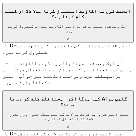
ایجنٹ کون سا اکاؤنٹ استعمال کرتا ہے؟ لاگ ان کیسے
کام کرتا ہے؟
ایک وقف شدہ سینڈ باکس یا ڈیمو اکاؤنٹ جسے آپ کنٹرول کرتے
ہیں۔
˅
ایک وقف شدہ سینڈ باکس یا ڈیمو اکاؤنٹ جسے آپ
TL;DR
کنٹرول کرتے ہیں۔
آپ ایک وقف شدہ سینڈ باکس یا ڈیمو اکاؤنٹ بناتے
ہیں، اور نعما ڈیمو کے دوران اسے استعمال کرتا ہے۔
پراسپیکٹس صرف وہی حصے دیکھتے ہیں جو آپ انہیں
دکھانا چاہتے ہیں۔
کیا ہوگا اگر ایجنٹ غلط کلک کر دے یا AI گلیچ ہو
جائے؟
نعما ڈیمو کو واپس ٹریک پر لانے کے لیے منظم فلو اور ریکوری
لاجک کا استعمال کرتا ہے۔
˅
نعما ڈیمو کو واپس ٹریک پر لانے کے لیے منظم
TL;DR