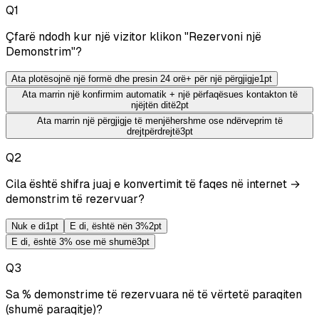
Q
1
Çfarë ndodh kur një vizitor klikon "Rezervoni një
Demonstrim"?
Ata plotësojnë një formë dhe presin 24 orë+ për një përgjigje
1
pt
Ata marrin një konfirmim automatik + një përfaqësues kontakton të
njëjtën ditë
2
pt
Ata marrin një përgjigje të menjëhershme ose ndërveprim të
drejtpërdrejtë
3
pt
Q
2
Cila është shifra juaj e konvertimit të faqes në internet →
demonstrim të rezervuar?
Nuk e di
1
pt
E di, është nën 3%
2
pt
E di, është 3% ose më shumë
3
pt
Q
3
Sa % demonstrime të rezervuara në të vërtetë paraqiten
(shumë paraqitje)?