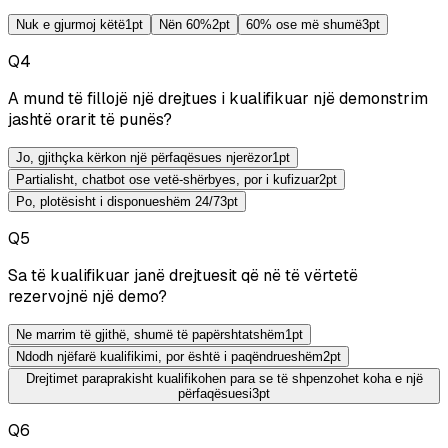
Nuk e gjurmoj këtë
1
pt
Nën 60%
2
pt
60% ose më shumë
3
pt
Q
4
A mund të fillojë një drejtues i kualifikuar një demonstrim
jashtë orarit të punës?
Jo, gjithçka kërkon një përfaqësues njerëzor
1
pt
Partialisht, chatbot ose vetë-shërbyes, por i kufizuar
2
pt
Po, plotësisht i disponueshëm 24/7
3
pt
Q
5
Sa të kualifikuar janë drejtuesit që në të vërtetë
rezervojnë një demo?
Ne marrim të gjithë, shumë të papërshtatshëm
1
pt
Ndodh njëfarë kualifikimi, por është i paqëndrueshëm
2
pt
Drejtimet paraprakisht kualifikohen para se të shpenzohet koha e një
përfaqësuesi
3
pt
Q
6