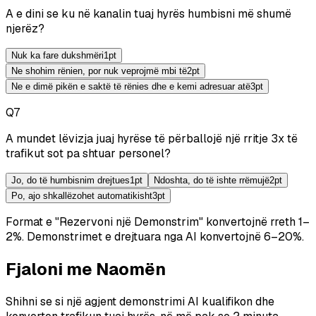
A e dini se ku në kanalin tuaj hyrës humbisni më shumë
njerëz?
Nuk ka fare dukshmëri
1
pt
Ne shohim rënien, por nuk veprojmë mbi të
2
pt
Ne e dimë pikën e saktë të rënies dhe e kemi adresuar atë
3
pt
Q
7
A mundet lëvizja juaj hyrëse të përballojë një rritje 3x të
trafikut sot pa shtuar personel?
Jo, do të humbisnim drejtues
1
pt
Ndoshta, do të ishte rrëmujë
2
pt
Po, ajo shkallëzohet automatikisht
3
pt
Format e "Rezervoni një Demonstrim" konvertojnë rreth 1–
2%.
Demonstrimet e drejtuara nga AI konvertojnë 6–20%.
Fjaloni me Naomën
Shihni se si një agjent demonstrimi AI kualifikon dhe