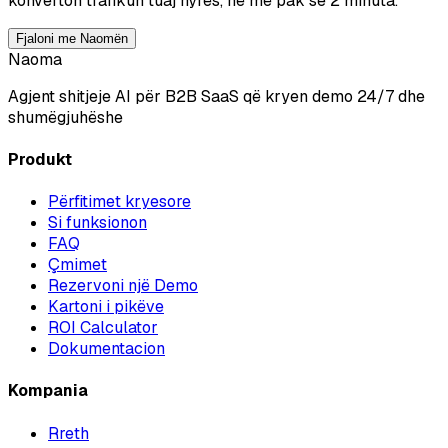
konverton trafikun tuaj hyrës, në më pak se 2 minuta.
Fjaloni me Naomën
Naoma
Agjent shitjeje AI për B2B SaaS që kryen demo 24/7 dhe
shumëgjuhëshe
Produkt
Përfitimet kryesore
Si funksionon
FAQ
Çmimet
Rezervoni një Demo
Kartoni i pikëve
ROI Calculator
Dokumentacion
Kompania
Rreth