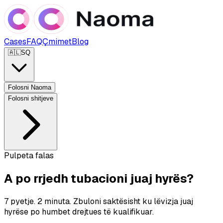
Cases
FAQ
Çmimet
Blog
🇦🇱
SQ
Folosni Naoma
Folosni shitjeve
Pulpeta falas
A po rrjedh tubacioni juaj hyrës?
7 pyetje. 2 minuta. Zbuloni saktësisht ku lëvizja juaj
hyrëse po humbet drejtues të kualifikuar.