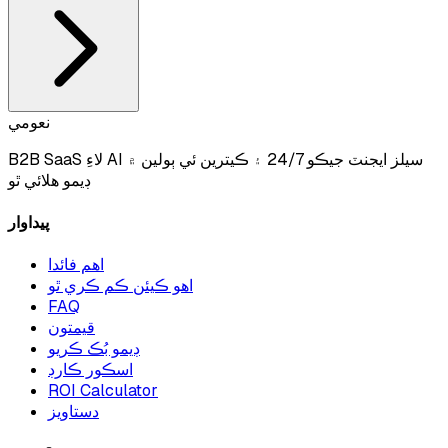
نعومي
B2B SaaS لاءِ AI سيلز ايجنٽ جيڪو 24/7 ۽ ڪيترين ئي ٻولين ۾
ڊيمو هلائي ٿو
پيداوار
اهم فائدا
اهو ڪيئن ڪم ڪري ٿو
FAQ
قيمتون
ڊيمو بُڪ ڪريو
اسڪور ڪارڊ
ROI Calculator
دستاويز