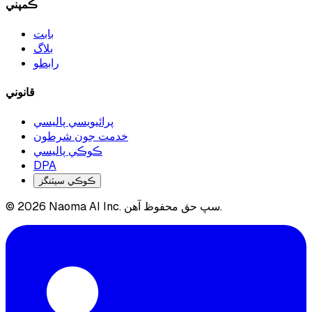
ڪمپني
بابت
بلاگ
رابطو
قانوني
پرائيويسي پاليسي
خدمت جون شرطون
ڪوڪي پاليسي
DPA
ڪوڪي سيٽنگز
© 2026 Naoma AI Inc. سڀ حق محفوظ آهن.