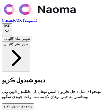
قيمتون
بلاگ
FAQ
Cases
🌐
SD
نعومي سان ڳالهائي
سيلز سان ڳالهائي
ڊيمو شيڊول ڪريو
پنهنجو اي ميل داخل ڪريو ۽ اسين توهان کي ڪئلينڊر ڏانهن وٺي
وينداسين ته جيئن توهان لاءِ مناسب وقت چونڊي سگهو.
ڊيمو جو شيڊول ٺاهيو