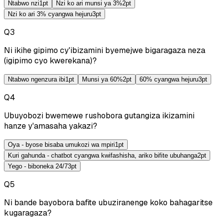
Ntabwo nzi
1
pt
Nzi ko ari munsi ya 3%
2
pt
Nzi ko ari 3% cyangwa hejuru
3
pt
Q
3
Ni ikihe gipimo cy'ibizamini byemejwe bigaragaza neza
(igipimo cyo kwerekana)?
Ntabwo ngenzura ibi
1
pt
Munsi ya 60%
2
pt
60% cyangwa hejuru
3
pt
Q
4
Ubuyobozi bwemewe rushobora gutangiza ikizamini
hanze y'amasaha yakazi?
Oya - byose bisaba umukozi wa mpiri
1
pt
Kuri gahunda - chatbot cyangwa kwifashisha, ariko bifite ubuhanga
2
pt
Yego - biboneka 24/7
3
pt
Q
5
Ni bande bayobora bafite ubuziranenge koko bahagaritse
kugaragaza?