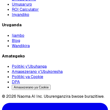
Umusaruro
ROI Calculator
Inyandiko
Uruganda
Ijambo
Blog
Wandikira
Amategeko
Politiki y'Ubuhanga
Amasezerano y'Ubukoresha
Politiki ya Cookie
DPA
Amasezerano ya Cookie
© 2026 Naoma AI Inc. Uburenganzira bwose burazitiwe.