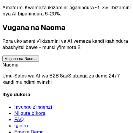
Amaform 'Kwemeza ikizamini' agahindura ~1-2%.
Ibizamini
bya AI bigahindura 6-20%.
Vugana na Naoma
Rora uko agent y'ikizamini ya AI yemeza kandi igahindura
abashyitsi bawe - munsi y'iminota 2.
Vugana na Naoma
Naoma
Umu-Sales wa AI wa B2B SaaS utanga za demo 24/7
kandi mu ndimi nyinshi
Ibyo dukora
Inyungu z'ingenzi
Ni gute bikora
FAQ
Igiciro
Emeza Demo