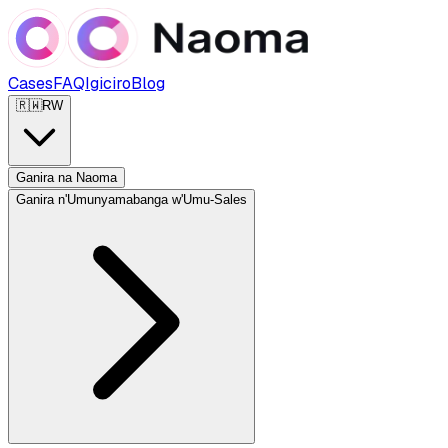
Cases
FAQ
Igiciro
Blog
🇷🇼
RW
Ganira na Naoma
Ganira n'Umunyamabanga w'Umu-Sales