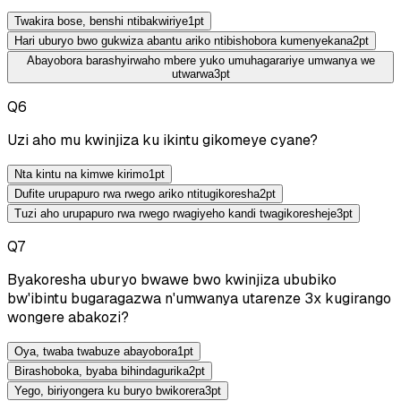
Twakira bose, benshi ntibakwiriye
1
pt
Hari uburyo bwo gukwiza abantu ariko ntibishobora kumenyekana
2
pt
Abayobora barashyirwaho mbere yuko umuhagarariye umwanya we
utwarwa
3
pt
Q
6
Uzi aho mu kwinjiza ku ikintu gikomeye cyane?
Nta kintu na kimwe kirimo
1
pt
Dufite urupapuro rwa rwego ariko ntitugikoresha
2
pt
Tuzi aho urupapuro rwa rwego rwagiyeho kandi twagikoresheje
3
pt
Q
7
Byakoresha uburyo bwawe bwo kwinjiza ububiko
bw'ibintu bugaragazwa n'umwanya utarenze 3x kugirango
wongere abakozi?
Oya, twaba twabuze abayobora
1
pt
Birashoboka, byaba bihindagurika
2
pt
Yego, biriyongera ku buryo bwikorera
3
pt