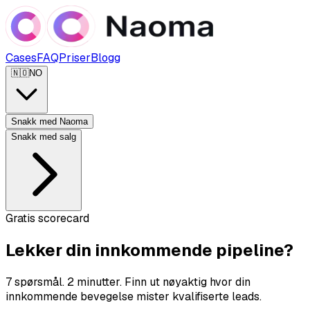
Cases
FAQ
Priser
Blogg
🇳🇴
NO
Snakk med Naoma
Snakk med salg
Gratis scorecard
Lekker din innkommende pipeline?
7 spørsmål. 2 minutter. Finn ut nøyaktig hvor din
innkommende bevegelse mister kvalifiserte leads.