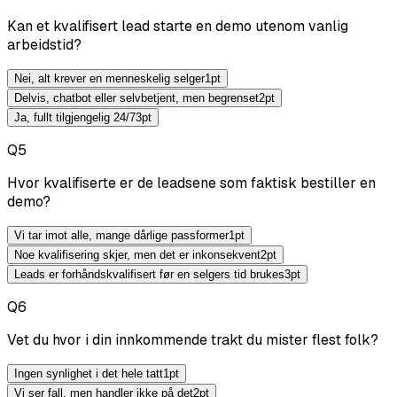
Kan et kvalifisert lead starte en demo utenom vanlig
arbeidstid?
Nei, alt krever en menneskelig selger
1
pt
Delvis, chatbot eller selvbetjent, men begrenset
2
pt
Ja, fullt tilgjengelig 24/7
3
pt
Q
5
Hvor kvalifiserte er de leadsene som faktisk bestiller en
demo?
Vi tar imot alle, mange dårlige passformer
1
pt
Noe kvalifisering skjer, men det er inkonsekvent
2
pt
Leads er forhåndskvalifisert før en selgers tid brukes
3
pt
Q
6
Vet du hvor i din innkommende trakt du mister flest folk?
Ingen synlighet i det hele tatt
1
pt
Vi ser fall, men handler ikke på det
2
pt