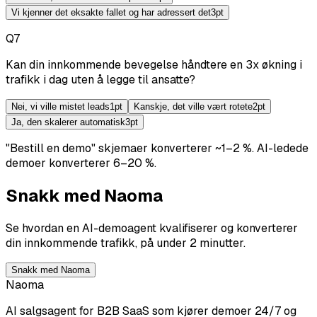
Vi kjenner det eksakte fallet og har adressert det
3
pt
Q
7
Kan din innkommende bevegelse håndtere en 3x økning i
trafikk i dag uten å legge til ansatte?
Nei, vi ville mistet leads
1
pt
Kanskje, det ville vært rotete
2
pt
Ja, den skalerer automatisk
3
pt
"Bestill en demo" skjemaer konverterer ~1–2 %.
AI-ledede
demoer konverterer 6–20 %.
Snakk med Naoma
Se hvordan en AI-demoagent kvalifiserer og konverterer
din innkommende trafikk, på under 2 minutter.
Snakk med Naoma
Naoma
AI salgsagent for B2B SaaS som kjører demoer 24/7 og