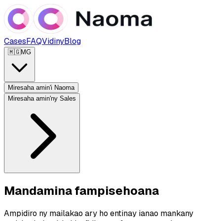
Cases
FAQ
Vidiny
Blog
🇲🇬
MG
Miresaha amin'i Naoma
Miresaha amin'ny Sales
Mandamina fampisehoana
Ampidiro ny mailakao ary ho entinay ianao mankany