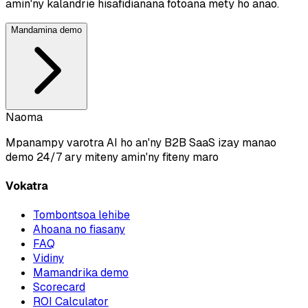
amin'ny kalandrie hisafidianana fotoana mety ho anao.
Mandamina demo
Naoma
Mpanampy varotra AI ho an'ny B2B SaaS izay manao
demo 24/7 ary miteny amin'ny fiteny maro
Vokatra
Tombontsoa lehibe
Ahoana no fiasany
FAQ
Vidiny
Mamandrika demo
Scorecard
ROI Calculator