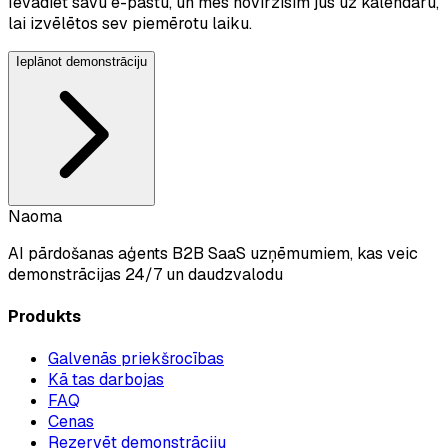
Ievadiet savu e-pastu, un mēs novirzīsim jūs uz kalendāru,
lai izvēlētos sev piemērotu laiku.
Ieplānot demonstrāciju
Naoma
AI pārdošanas aģents B2B SaaS uzņēmumiem, kas veic
demonstrācijas 24/7 un daudzvalodu
Produkts
Galvenās priekšrocības
Kā tas darbojas
FAQ
Cenas
Rezervēt demonstrāciju