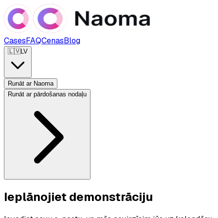
Cases
FAQ
Cenas
Blog
🇱🇻
LV
Runāt ar Naoma
Runāt ar pārdošanas nodaļu
Ieplānojiet demonstrāciju