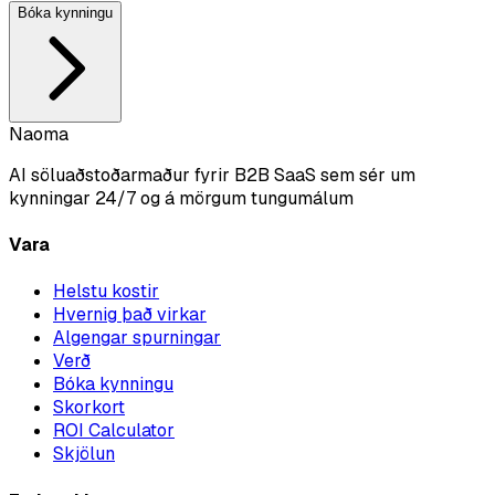
Bóka kynningu
Naoma
AI söluaðstoðarmaður fyrir B2B SaaS sem sér um
kynningar 24/7 og á mörgum tungumálum
Vara
Helstu kostir
Hvernig það virkar
Algengar spurningar
Verð
Bóka kynningu
Skorkort
ROI Calculator
Skjölun