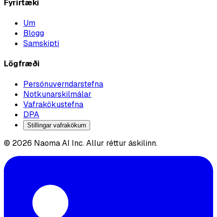
Fyrirtæki
Um
Blogg
Samskipti
Lögfræði
Persónuverndarstefna
Notkunarskilmálar
Vafrakökustefna
DPA
Stillingar vafrakökum
© 2026 Naoma AI Inc. Allur réttur áskilinn.