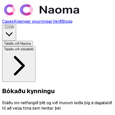
Cases
Algengar spurningar
Verð
Blogg
🇮🇸
IS
Talaðu við Naoma
Talaðu við söludeild
Bókaðu kynningu
Sláðu inn netfangið þitt og við munum leiða þig á dagatalið
til að velja tíma sem hentar þér.