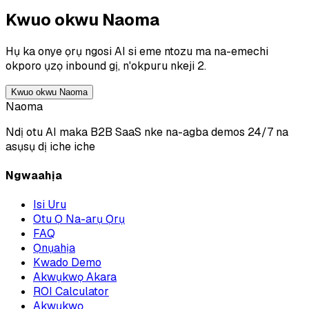
Kwuo okwu Naoma
Hụ ka onye ọrụ ngosi AI si eme ntozu ma na-emechi
okporo ụzọ inbound gị, n'okpuru nkeji 2.
Kwuo okwu Naoma
Naoma
Ndị otu AI maka B2B SaaS nke na-agba demos 24/7 na
asụsụ dị iche iche
Ngwaahịa
Isi Uru
Otu Ọ Na-arụ Ọrụ
FAQ
Ọnụahịa
Kwado Demo
Akwụkwọ Akara
ROI Calculator
Akwụkwọ