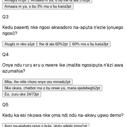
Amaghị m
1
pt
Amaara m ya, ọ bụ ihe dị ala 3%
2
pt
Amaara m ya, ọ bụ 3% ma ọ bụ karịa
3
pt
Q
3
Kedu pasentị nke ngosi akwadoro na-apụta n'ezie (ọnụego
ngosi)?
Atụghị m nke a
1
pt
Ihe dị ala 60%
2
pt
60% ma ọ bụ karịa
3
pt
Q
4
Onye ndu ruru eru ọ nwere ike ịmalite ngosipụta n'èzí awa
azụmahịa?
Mba, ihe niile chọrọ onye ọrụ mmadụ
1
pt
Nke ọkara, chatbot ma ọ bụ onwe ya, mana ejedebeghị
2
pt
Ee, zuru oke 24/7
3
pt
Q
5
Kedụ ka esi nkọwa nke ọma ndị ndú na-akwụ ụgwọ demo?
Anyị na-anabata onye ọ bụla, ọtụtụ adịghị mma
1
pt