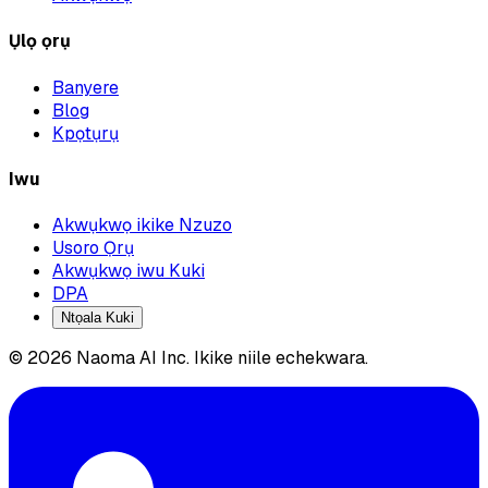
Ụlọ ọrụ
Banyere
Blog
Kpọtụrụ
Iwu
Akwụkwọ ikike Nzuzo
Usoro Ọrụ
Akwụkwọ iwu Kuki
DPA
Ntọala Kuki
© 2026 Naoma AI Inc. Ikike niile echekwara.