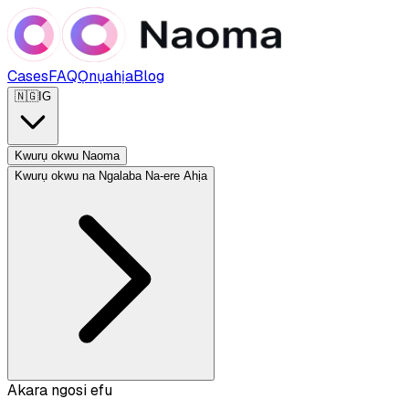
Cases
FAQ
Ọnụahịa
Blog
🇳🇬
IG
Kwurụ okwu Naoma
Kwurụ okwu na Ngalaba Na-ere Ahịa
Akara ngosi efu