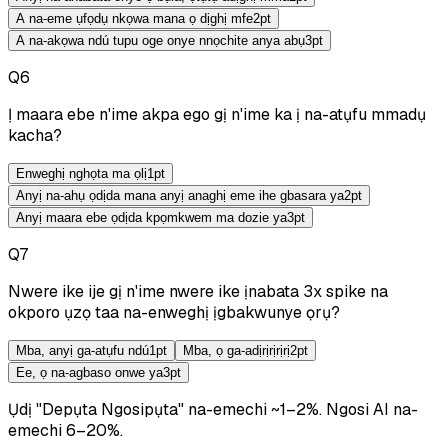
A na-eme ụfọdụ nkọwa mana ọ dịghị mfe
2
pt
A na-akọwa ndú tupu oge onye nnọchite anya abụ
3
pt
Q
6
Ị maara ebe n'ime akpa ego gị n'ime ka ị na-atụfu mmadụ
kacha?
Enweghị nghọta ma ọlị
1
pt
Anyị na-ahụ ọdịda mana anyị anaghị eme ihe gbasara ya
2
pt
Anyị maara ebe ọdịda kpọmkwem ma dozie ya
3
pt
Q
7
Nwere ike ije gị n'ime nwere ike ịnabata 3x spike na
okporo ụzọ taa na-enweghị ịgbakwunye ọrụ?
Mba, anyị ga-atụfu ndú
1
pt
Mba, ọ ga-adịrịrịrịrị
2
pt
Ee, ọ na-agbaso onwe ya
3
pt
Ụdị "Depụta Ngosipụta" na-emechi ~1–2%.
Ngosi AI na-
emechi 6–20%.