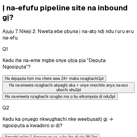
Ị na-efufu pipeline site na inbound
gị?
Ajụjụ 7. Nkeji 2. Nweta ebe ọbụna ị na-atọ ndị ndu ruru eru
na-efu.
Q
1
Kedu ihe na-eme mgbe onye ọbịa pịa "Depụta
Ngosipụta"?
Ha dejupụta fọm ma chere awa 24+ maka nzaghachi
1
pt
Ha na-enweta nzaghachi akpaghị aka + onye nnọchite anya na-eso
ụbọchị ahụ
2
pt
Ha na-enweta nzaghachi ozugbo ma ọ bụ etkọmputa dị ndụ
3
pt
Q
2
Kedu ka ọnụego nkwụghachi nke weebụsaịtị gị →
ngosipụta a kwadoro si dị?