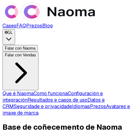
Cases
FAQ
Prezos
Blog
🌐
GL
Falar con Naoma
Falar con Vendas
Que é Naoma
Como funciona
Configuración e
integración
Resultados e casos de uso
Datos e
CRM
Seguridade e privacidade
Idiomas
Prezos
Avatares e
imaxe de marca
Base de coñecemento de Naoma