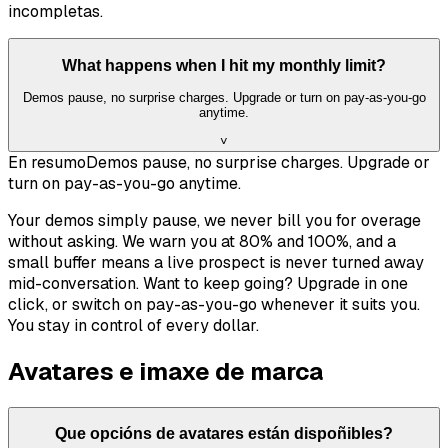
incompletas.
What happens when I hit my monthly limit?
Demos pause, no surprise charges. Upgrade or turn on pay-as-you-go
anytime.
˅
En resumo
Demos pause, no surprise charges. Upgrade or
turn on pay-as-you-go anytime.
Your demos simply pause, we never bill you for overage
without asking. We warn you at 80% and 100%, and a
small buffer means a live prospect is never turned away
mid-conversation. Want to keep going? Upgrade in one
click, or switch on pay-as-you-go whenever it suits you.
You stay in control of every dollar.
Avatares e imaxe de marca
Que opcións de avatares están dispoñibles?