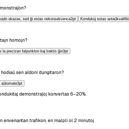
demonstraĵon?
fikado okazas, sed ĝi estas nekonsekvenca
2
pt
Kondukoj estas antaŭkvalifiki
ultajn homojn?
s la precizan falpunkton kaj traktis ĝin
3
pt
 hodiaŭ sen aldoni dungitaron?
s aŭtomate
3
pt
ondukitaj demonstraĵoj konvertas 6–20%.
n envenantan trafikon, en malpli ol 2 minutoj.