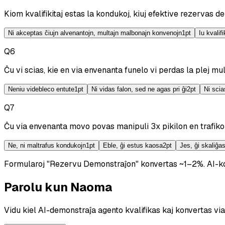
Kiom kvalifikitaj estas la kondukoj, kiuj efektive rezervas 
Ni akceptas ĉiujn alvenantojn, multajn malbonajn konvenojn
1
pt
Iu kvali
Q
6
Ĉu vi scias, kie en via envenanta funelo vi perdas la plej m
Neniu videbleco entute
1
pt
Ni vidas falon, sed ne agas pri ĝi
2
pt
Ni scia
Q
7
Ĉu via envenanta movo povas manipuli 3x pikilon en trafiko
Ne, ni maltrafus kondukojn
1
pt
Eble, ĝi estus kaosa
2
pt
Jes, ĝi skaliĝa
Formularoj "Rezervu Demonstraĵon" konvertas ~1–2%.
AI-k
Parolu kun Naoma
Vidu kiel AI-demonstraĵa agento kvalifikas kaj konvertas via