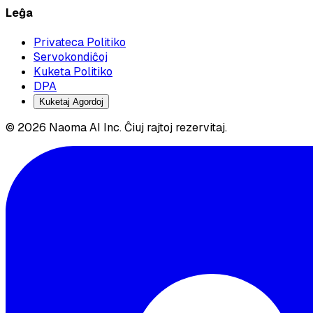
Leĝa
Privateca Politiko
Servokondiĉoj
Kuketa Politiko
DPA
Kuketaj Agordoj
© 2026 Naoma AI Inc. Ĉiuj rajtoj rezervitaj.