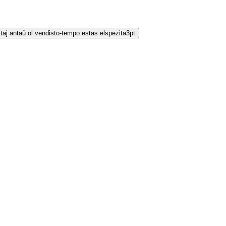
taj antaŭ ol vendisto-tempo estas elspezita
3
pt