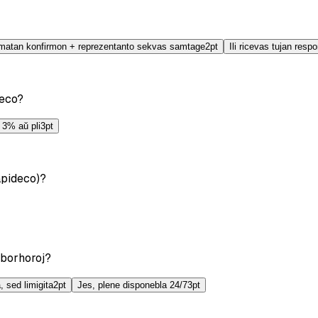
tomatan konfirmon + reprezentanto sekvas samtage
2
pt
Ili ricevas tujan res
deco?
s 3% aŭ pli
3
pt
apideco)?
aborhoroj?
, sed limigita
2
pt
Jes, plene disponebla 24/7
3
pt