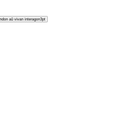
pondon aŭ vivan interagon
3
pt