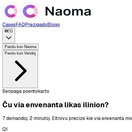
Cases
FAQ
Prezigado
Blogo
🌐
EO
Parolu kun Naoma
Parolu kun Vendoj
Senpaga poentokarto
Ĉu via envenanta likas ilinion?
7 demandoj. 2 minutoj. Eltrovu precize kie via envenanta mov
Q
1