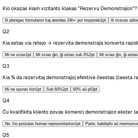
Kio okazas kiam vizitanto klakas "Rezervu Demonstraĵon"?
Ili plenigas formularon kaj atendas 24h+ por respondo
1
pt
Ili ricevas aŭ
Q
2
Kia estas via retejo → rezervita demonstraĵa konverta rapi
Mi ne scias
1
pt
Mi scias ĝin, ĝi estas sub 3%
2
pt
Mi scias ĝin, ĝi esta
Q
3
Kia % da rezervitaj demonstraĵoj efektive ĉeestas (ĉeesta r
Mi ne spuras tion
1
pt
Sub 60%
2
pt
60% aŭ pli
3
pt
Q
4
Ĉu kvalifikita kliento povas komenci demonstraĵon ekster l
Ne, ĉio postulas homan reprezentanton
1
pt
Parte, babilejilo aŭ memserva
Q
5