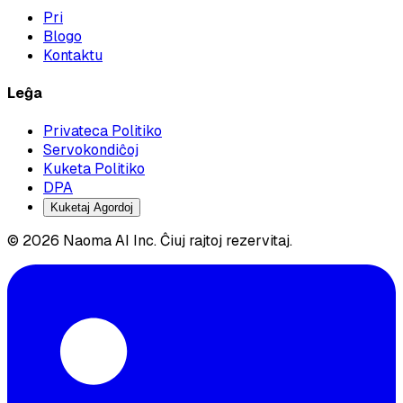
Pri
Blogo
Kontaktu
Leĝa
Privateca Politiko
Servokondiĉoj
Kuketa Politiko
DPA
Kuketaj Agordoj
© 2026 Naoma AI Inc. Ĉiuj rajtoj rezervitaj.