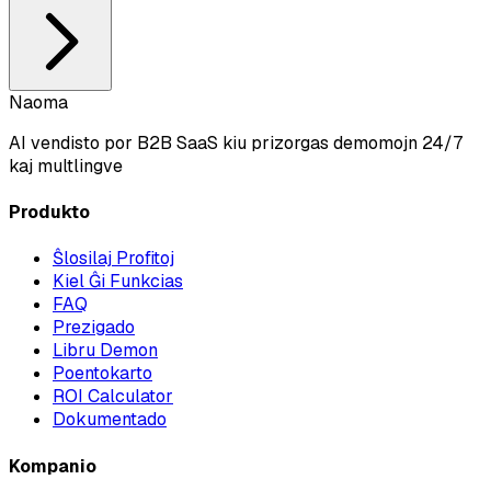
Naoma
AI vendisto por B2B SaaS kiu prizorgas demomojn 24/7
kaj multlingve
Produkto
Ŝlosilaj Profitoj
Kiel Ĝi Funkcias
FAQ
Prezigado
Libru Demon
Poentokarto
ROI Calculator
Dokumentado
Kompanio