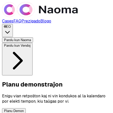
Cases
FAQ
Prezigado
Blogo
🌐
EO
Parolu kun Naoma
Parolu kun Vendoj
Planu demonstraĵon
Enigu vian retpoŝton kaj ni vin kondukos al la kalendaro
por elekti tempon, kiu taŭgas por vi.
Planu Demon