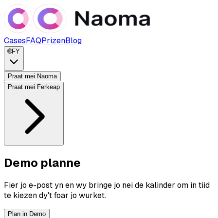
Cases
FAQ
Prizen
Blog
🌐
FY
Praat mei Naoma
Praat mei Ferkeap
Demo planne
Fier jo e-post yn en wy bringe jo nei de kalinder om in tiid
te kiezen dy't foar jo wurket.
Plan in Demo