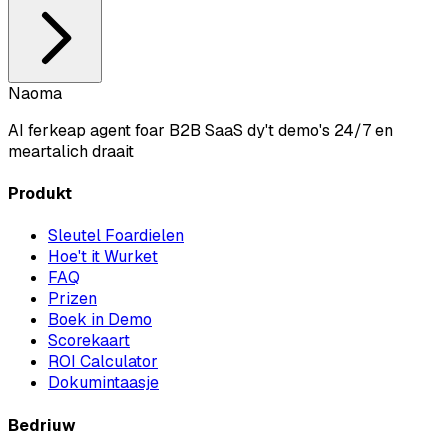
Naoma
AI ferkeap agent foar B2B SaaS dy't demo's 24/7 en
meartalich draait
Produkt
Sleutel Foardielen
Hoe't it Wurket
FAQ
Prizen
Boek in Demo
Scorekaart
ROI Calculator
Dokumintaasje
Bedriuw